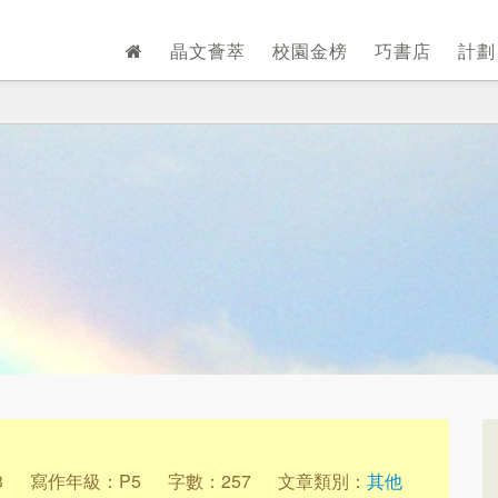
晶文薈萃
校園金榜
巧書店
計
3
寫作年級：P5
字數：257
文章類別：
其他