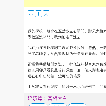
小
中
大
我的學校一般會在五點多左右關門。那天大概
學校還沒關門，我匆忙走了進去。
我在抽屜裏反覆翻了幾遍都沒找到。忽然，一
開了老師桌，竟然發現我的作業就在裏面。我
正當我準備離開之際，一把低沉的聲音忽然傳
顧四周卻只看見黑暗的課室，連一個人影也沒
邊在心中幻想着一些可怕的場景。
由於我太過於驚慌，所以一不小心絆倒了。我
延續篇：真相大白