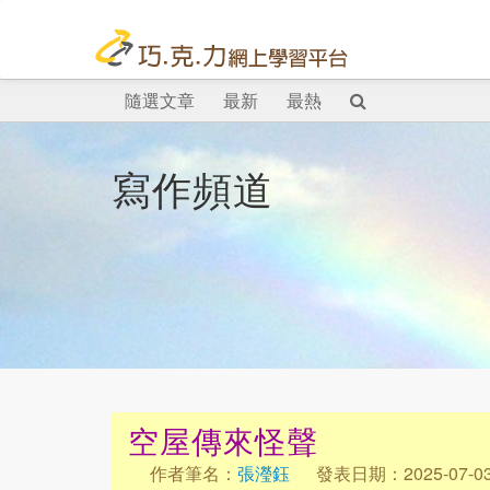
隨選文章
最新
最熱
寫作頻道
空屋傳來怪聲
作者筆名：
張瀅鈺
發表日期：2025-07-0