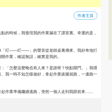
作者主頁
六點的時候，我發現我的作業漏在了課室裏。幸運的是，
陣「叮——叮——」的聲音從老師桌裏傳來。我好奇地打
翻開作業，確認無誤，確實是我的。
來：「怎麼這麼晚也有人來？是誰呀？快點開門。」我環
有。我一時不知怎樣做好，拿起作業拔腿就跑，一邊跑一
拿起作業準備繼續逃跑，突然一個人走到我跟前來……