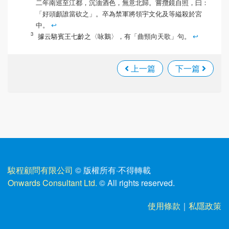
二年南巡至江都，沉湎酒色，無意北歸。嘗攬鏡自照，曰：
「好頭顱誰當砍之」。卒為禁軍將領宇文化及等縊殺於宮
中。
↩
據云駱賓王七齡之〈咏鵝〉，有「曲頸向天歌」句。
↩
上一篇
下一篇
駿程顧問有限公司
© 版權所有
·
不得轉載
Onwards Consultant Ltd.
© All rights reserved.
使用條款
｜
私隱政策