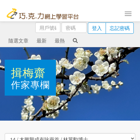
用
密
登入
忘記密碼
戶
碼
號
隨選文章
最新
最熱
碼
揖梅齋
作家專欄