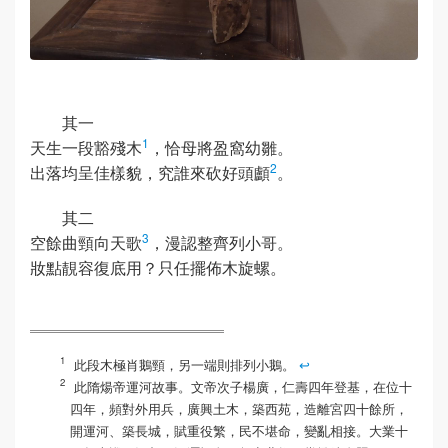
其一
1
天生一段豁殘木
，恰母將盈窩幼雛。
2
出落均呈佳樣貌，究誰來砍好頭顱
。
其二
3
空餘曲頸向天歌
，漫認整齊列小哥。
妝點靚容復底用？只任擺佈木旋螺。
此段木極肖鵝頸，另一端則排列小鵝。
↩
此隋煬帝運河故事。文帝次子楊廣，仁壽四年登基，在位十
四年，頻對外用兵，廣興土木，築西苑，造離宮四十餘所，
開運河、築長城，賦重役繁，民不堪命，變亂相接。大業十