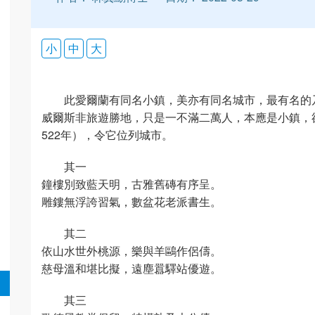
小
中
大
此愛爾蘭有同名小鎮，美亦有同名城市，最有名的
威爾斯非旅遊勝地，只是一不滿二萬人，本應是小鎮，
522年），令它位列城市。
其一
鐘樓別致藍天明，古雅舊磚有序呈。
雕鏤無浮誇習氣，數盆花老派書生。
其二
依山水世外桃源，樂與羊鷗作侶儔。
慈母溫和堪比擬，遠塵囂驛站優遊。
其三