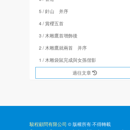
5 / 針山 并序
4 / 賞櫻五首
3 / 木雕鷹首增飾後
2 / 木雕鷹就兩首 并序
1 / 木雕袋鼠完成與女孫偕影
過往文章
駿程顧問有限公司
© 版權所有
·
不得轉載