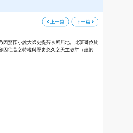
上一篇
下一篇
乃因驚慄小說大師史提芬京所居地。此班哥位於
卻因往昔之特權與歷史悠久之天主教堂（建於