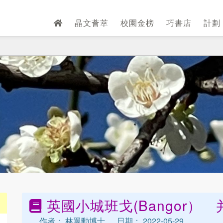
晶文薈萃
校園金榜
巧書店
計劃
英國小城班戈(Bangor） 
作者： 林翼勳博士
日期： 2022-05-29