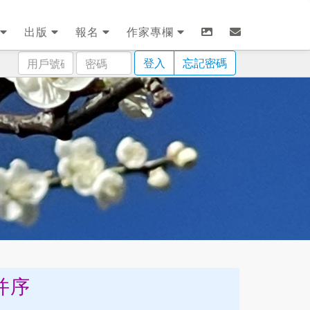
出版
報名
作家專欄
用
密
登入
忘記密碼
戶
碼
號
碼
并序