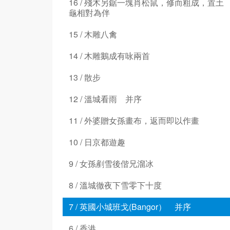
16 / 殘木另鋸一塊肖松鼠，修而粗成，置土
龜相對為伴
15 / 木雕八禽
14 / 木雕鵝成有咏兩首
13 / 散步
12 / 溫城看雨 并序
11 / 外婆贈女孫畫布，返而即以作畫
10 / 日京都遊趣
9 / 女孫剷雪後偕兄溜冰
8 / 溫城徹夜下雪零下十度
7 / 英國小城班戈(Bangor） 并序
6 / 香港