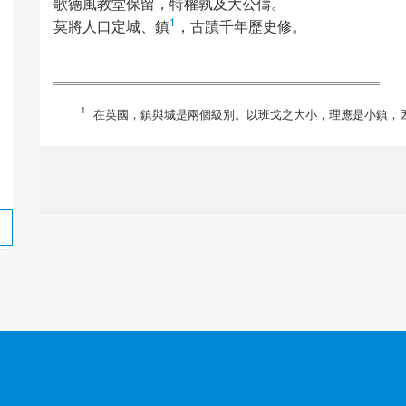
歌德風教堂保留，特權孰及大公儔。
1
莫將人口定城、鎮
，古蹟千年歷史修。
在英國，鎮與城是兩個級別。以班戈之大小，理應是小鎮，