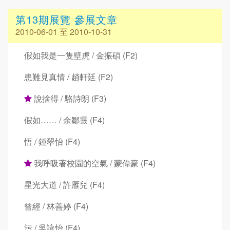
第13期展覽 參展文章
2010-06-01 至 2010-10-31
假如我是一隻壁虎 / 金振碩 (F2)
患難見真情 / 趙軒廷 (F2)
說捨得 / 駱詩朗 (F3)
假如…… / 余鄒靈 (F4)
悟 / 鍾翠怡 (F4)
我呼吸著校園的空氣 / 蒙偉豪 (F4)
星光大道 / 許雁兒 (F4)
曾經 / 林善婷 (F4)
污 / 吳詠怡 (F4)