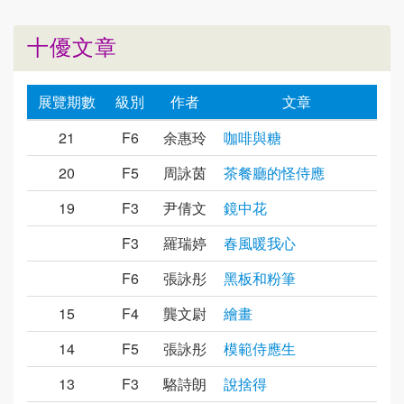
十優文章
展覽期數
級別
作者
文章
21
F6
余惠玲
咖啡與糖
20
F5
周詠茵
茶餐廳的怪侍應
19
F3
尹倩文
鏡中花
F3
羅瑞婷
春風暖我心
F6
張詠彤
黑板和粉筆
15
F4
龔文尉
繪畫
14
F5
張詠彤
模範侍應生
13
F3
駱詩朗
說捨得