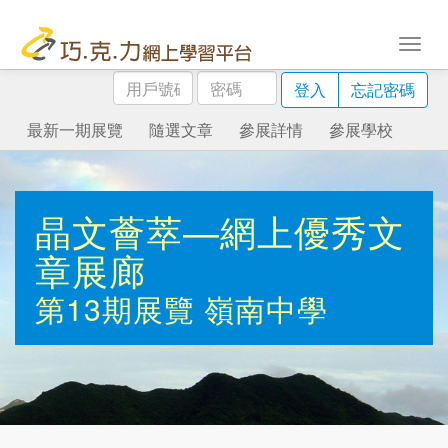
用
密
登入
忘記密碼
戶
碼
號
最新一期展覽
隨選文章
參展詳情
參展學校
碼
晶文薈萃—網上優秀文
章展廊
第13期展覽
嶺南中學