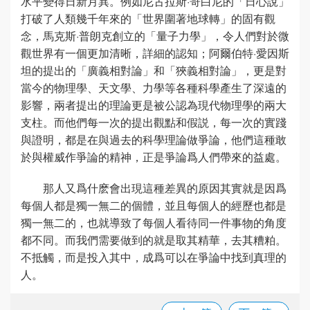
水平變得日新月異。例如尼古拉斯·哥白尼的「日心說」
打破了人類幾千年來的「世界圍著地球轉」的固有觀
念，馬克斯·普朗克創立的「量子力學」，令人們對於微
觀世界有一個更加清晰，詳細的認知；阿爾伯特·愛因斯
坦的提出的「廣義相對論」和「狹義相對論」，更是對
當今的物理學、天文學、力學等各種科學產生了深遠的
影響，兩者提出的理論更是被公認為現代物理學的兩大
支柱。而他們每一次的提出觀點和假説，每一次的實踐
與證明，都是在與過去的科學理論做爭論，他們這種敢
於與權威作爭論的精神，正是爭論爲人們帶來的益處。
那人又爲什麽會出現這種差異的原因其實就是因爲
每個人都是獨一無二的個體，並且每個人的經歷也都是
獨一無二的，也就導致了每個人看待同一件事物的角度
都不同。而我們需要做到的就是取其精華，去其糟粕。
不抵觸，而是投入其中，成爲可以在爭論中找到真理的
人。