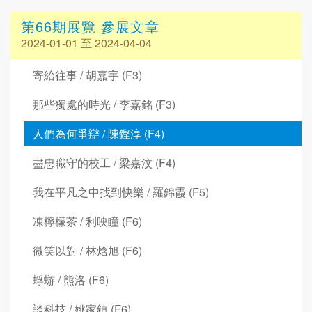
第66期展覽 參展文章
2024-01-01 至 2024-04-04
寄給往事 / 胡嘉宇 (F3)
那些獨處的時光 / 李嘉銘 (F3)
人們為何爭辯 / 陳鏗淳 (F4)
盡忠職守的校工 / 梁嘉汶 (F4)
我在平凡之中找到快樂 / 羅錦霞 (F5)
凍檸檬茶 / 利映瞳 (F6)
微笑以對 / 林焓旭 (F6)
蜉蝣 / 熊洛 (F6)
談科技 / 姚家鎮 (F6)