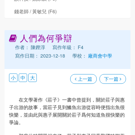
錢老師 / 黃敏兒 (F6)
人們為何爭辯
作者： 陳鏗淳
寫作年級： F4
寫作日期： 2023-12-18
學校：
廠商會中學
小
中
大
上一篇
下一篇
在文學著作《莊子》一書中曾提到，關於莊子與惠
子出游的故事，當莊子見到鰷魚出游從容時便指出魚很
快樂，並由此與惠子展開關於莊子爲何知道魚很快樂的
爭論。