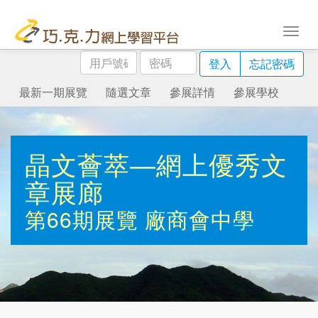
用
密
登入
忘記密碼
戶
碼
號
最新一期展覽
隨選文章
參展詳情
參展學校
碼
晶文薈萃—網上優秀文
章展廊
第66期展覽
廠商會中學