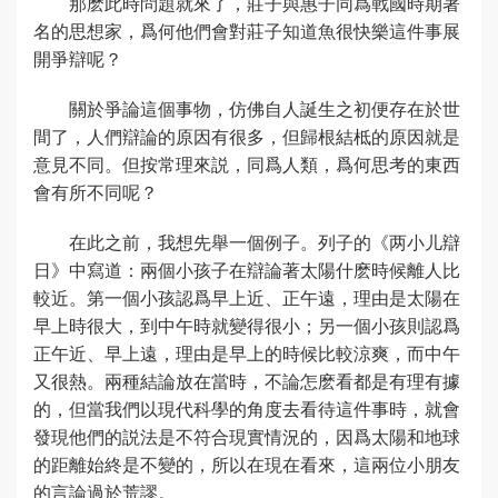
那麽此時問題就來了，莊子與惠子同爲戰國時期著
名的思想家，爲何他們會對莊子知道魚很快樂這件事展
開爭辯呢？
關於爭論這個事物，仿佛自人誕生之初便存在於世
間了，人們辯論的原因有很多，但歸根結柢的原因就是
意見不同。但按常理來説，同爲人類，爲何思考的東西
會有所不同呢？
在此之前，我想先舉一個例子。列子的《两小儿辯
日》中寫道：兩個小孩子在辯論著太陽什麽時候離人比
較近。第一個小孩認爲早上近、正午遠，理由是太陽在
早上時很大，到中午時就變得很小；另一個小孩則認爲
正午近、早上遠，理由是早上的時候比較涼爽，而中午
又很熱。兩種結論放在當時，不論怎麽看都是有理有據
的，但當我們以現代科學的角度去看待這件事時，就會
發現他們的説法是不符合現實情況的，因爲太陽和地球
的距離始終是不變的，所以在現在看來，這兩位小朋友
的言論過於荒謬。