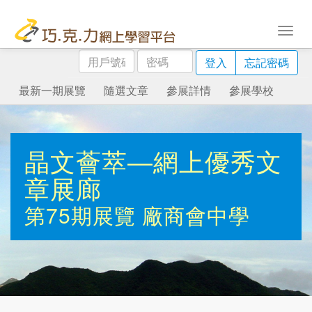
用
密
登入
忘記密碼
戶
碼
號
最新一期展覽
隨選文章
參展詳情
參展學校
碼
晶文薈萃—網上優秀文
章展廊
第75期展覽
廠商會中學