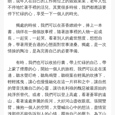
朗，成年人在自己的工作崗位上的兢兢業業，老年人也
不停地忙著手裡的活兒。其實很多時候，我們都應該要
停下忙碌的心，享受一下一個人的時光。
獨處的時候，我們可以在茶香繚繞中，捧上一本
書，徜徉在一個個故事裡，隨著故事裡的人物一起成
長，一起笑，一起哭。看著別人的處世態度，想想自
身，學著用更合適的心態面對世事滄桑。獨處，是一次
情操的陶冶，是為完善自己的必要準備。
有時，我們也可以收拾行囊，帶上忙碌的自己，帶
上蒙了煙塵的心，開始一個人的旅程。我們可以走在溪
邊，聽水聲叮咚，聽鳥鳴聲，聽樹葉在輕風的吹拂下，
輕輕搖曳，讓心也慢慢融化在這一片祥和之中，讓自然
的聲音洗滌自己的心靈，讓功名利祿的醜惡被最原始的
純淨所替代。或者，我們可以登上高處，看著蒼翠的遠
山，看著遠處奔騰的長河，大好河山盡收眼底。張開雙
臂，擁抱一個人的空間，大聲喊出心中的想法，盡情宣
洩那些不能告訴別人的心情，釋放自己的壓力。為下山