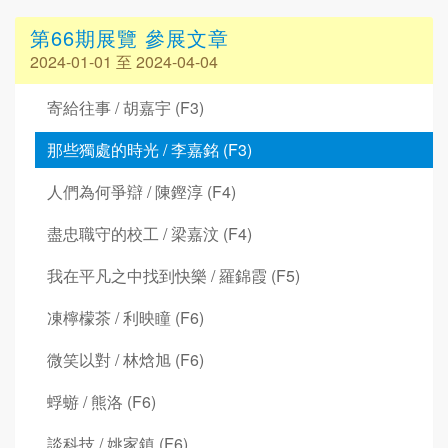
第66期展覽 參展文章
2024-01-01 至 2024-04-04
寄給往事 / 胡嘉宇 (F3)
那些獨處的時光 / 李嘉銘 (F3)
人們為何爭辯 / 陳鏗淳 (F4)
盡忠職守的校工 / 梁嘉汶 (F4)
我在平凡之中找到快樂 / 羅錦霞 (F5)
凍檸檬茶 / 利映瞳 (F6)
微笑以對 / 林焓旭 (F6)
蜉蝣 / 熊洛 (F6)
談科技 / 姚家鎮 (F6)