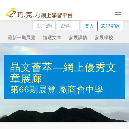
用
密
登入
忘記密碼
戶
碼
號
最新一期展覽
隨選文章
參展詳情
參展學校
碼
晶文薈萃—網上優秀文
章展廊
第66期展覽
廠商會中學