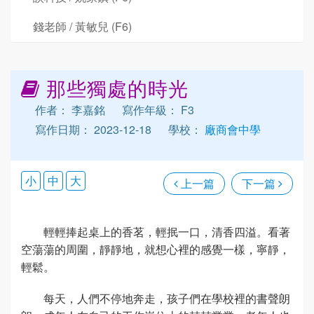
錢老師 / 黃敏兒 (F6)
那些獨處的時光
作者： 李嘉銘
寫作年級： F3
寫作日期： 2023-12-18
學校：
廠商會中學
小
中
大
上一篇
下一篇
輕輕捧起桌上的香茗，輕抿一口，清香四溢。看著
空蕩蕩的周圍，靜靜地，就想心裡的感覺一樣，寧靜，
輕鬆。
每天，人們不停地奔走，孩子們在學校裡的書聲朗