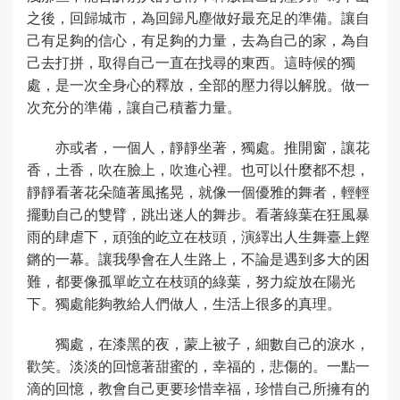
之後，回歸城市，為回歸凡塵做好最充足的準備。讓自
己有足夠的信心，有足夠的力量，去為自己的家，為自
己去打拼，取得自己一直在找尋的東西。這時候的獨
處，是一次全身心的釋放，全部的壓力得以解脫。做一
次充分的準備，讓自己積蓄力量。
亦或者，一個人，靜靜坐著，獨處。推開窗，讓花
香，土香，吹在臉上，吹進心裡。也可以什麼都不想，
靜靜看著花朵隨著風搖晃，就像一個優雅的舞者，輕輕
擺動自己的雙臂，跳出迷人的舞步。看著綠葉在狂風暴
雨的肆虐下，頑強的屹立在枝頭，演繹出人生舞臺上鏗
鏘的一幕。讓我學會在人生路上，不論是遇到多大的困
難，都要像孤單屹立在枝頭的綠葉，努力綻放在陽光
下。獨處能夠教給人們做人，生活上很多的真理。
獨處，在漆黑的夜，蒙上被子，細數自己的淚水，
歡笑。淡淡的回憶著甜蜜的，幸福的，悲傷的。一點一
滴的回憶，教會自己更要珍惜幸福，珍惜自己所擁有的