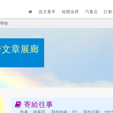
晶文薈萃
校園金榜
巧書店
計
學校
秀文章展廊
寄給往事
作者： 胡嘉宇
寫作年級： F3
寫作日期： 2023-