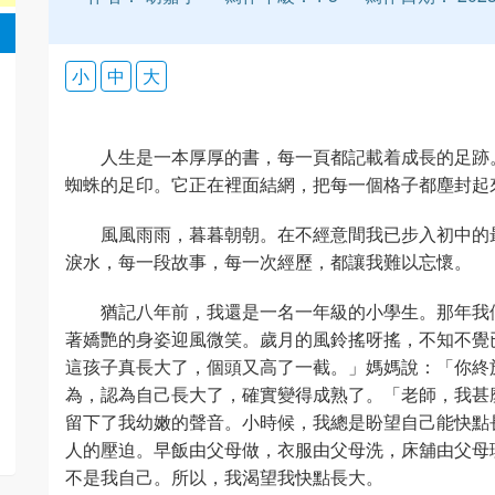
小
中
大
人生是一本厚厚的書，每一頁都記載着成長的足跡
蜘蛛的足印。它正在裡面結網，把每一個格子都塵封起
風風雨雨，暮暮朝朝。在不經意間我已步入初中的
淚水，每一段故事，每一次經歷，都讓我難以忘懷。
猶記八年前，我還是一名一年級的小學生。那年我
著嬌艷的身姿迎風微笑。歲月的風鈴搖呀搖，不知不覺
這孩子真長大了，個頭又高了一截。」媽媽說：「你終於長
為，認為自己長大了，確實變得成熟了。「老師，我甚
留下了我幼嫩的聲音。小時候，我總是盼望自己能快點
人的壓迫。早飯由父母做，衣服由父母洗，床舖由父母理.
不是我自己。所以，我渴望我快點長大。