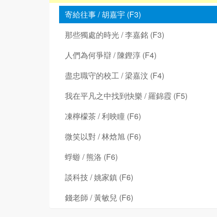
寄給往事 / 胡嘉宇 (F3)
那些獨處的時光 / 李嘉銘 (F3)
人們為何爭辯 / 陳鏗淳 (F4)
盡忠職守的校工 / 梁嘉汶 (F4)
我在平凡之中找到快樂 / 羅錦霞 (F5)
凍檸檬茶 / 利映瞳 (F6)
微笑以對 / 林焓旭 (F6)
蜉蝣 / 熊洛 (F6)
談科技 / 姚家鎮 (F6)
錢老師 / 黃敏兒 (F6)