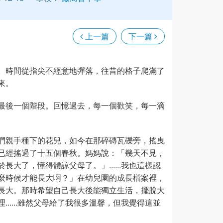
上一篇
下一篇
。時間從指尖不經意地彈落，往昔的格子爬滿了
來。
最後一個階段。回憶過去，每一個歡笑，每一滴
們親手種下的花兒，如今在那碎磚瓦礫旁，搖曳
已經搖過了十五個春秋。媽媽說：「幾天不見，
大了，懂得體諒父母了。」......我也這樣認
麼時候才能長大啊？」在幼兒園的成長檔案裡，
長大。那時希望自己長大後能獨立生活，擺脫大
.....雖然父母給了我很多溫馨，但我覺得這並