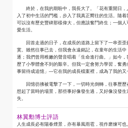
終於，在我的期盼中，我長大了。「花有重開日，
入了初中生活的門檻，步入了我真正嚮往的生活。隨着
可以沒有歷史豐碑那樣偉大，但應該奮鬥終生；一個人
愛生活。
回首走過的日子，在成長的道路上留下了一串歪歪
寞。雖然往事已去，但我會永遠銘記，在童年的生活中
逐；我們曾用稚嫩的聲音唱着「生命進行曲。」如今，
歷了小學體會不到的艱辛。但我一定會努力學習，奮勇
事留待成追憶」—它在我的成長檔案裡，成為了我的又
回憶彷彿被電擊了一下，一切時光倒轉，往事歷歷
想起了當時的場景，那些事好像發生過，又好像沒發生
失。
林翼勳博士評語
人生成長必有陽春煙景，亦有暴風雨雹，視作磨煉可也