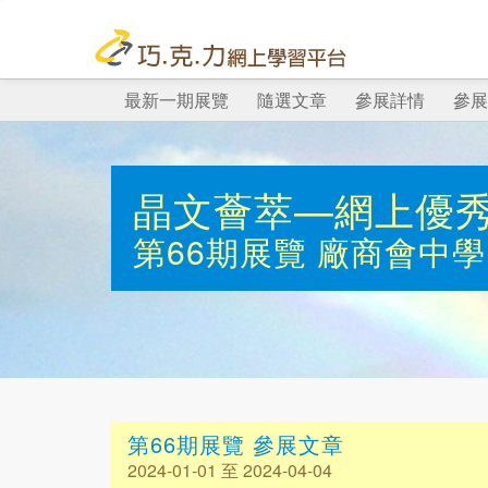
最新一期展覽
隨選文章
參展詳情
參展
晶文薈萃—網上優
第66期展覽
廠商會中學
第66期展覽 參展文章
2024-01-01 至 2024-04-04