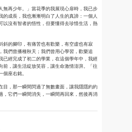
人無再少年。」當花季的我展現心扉時，我已步
我的成長，我也漸漸明白了人生的真諦：一個人
可以沒有智者的悟性，但要懂得去珍惜生活，熱
斜斜的腳印，有痛苦也有歡樂，有空虛也有寂
，我們曾播種秋天；我們曾用心學習，歡樂追
我已經完成了初二的學業，在這個學年中，我經
向前，讓生活綻放笑容，讓生命激情澎湃。「往
一個座右銘。
在目，那一瞬間閃過了無數畫面，讓我隱隱約約
過，它們一瞬間消失，一瞬間再回來，然後再消
。