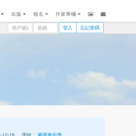
劃
出版
報名
作家專欄
用
密
登入
忘記密碼
戶
碼
號
碼
12-18
學校：
廠商會中學