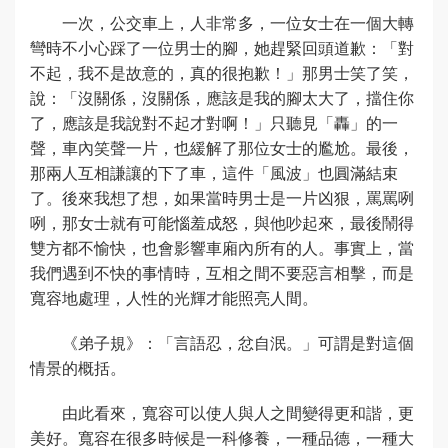
一次，公交車上，人非常多，一位女士在一個大轉
彎時不小心踩了一位男士的腳，她趕緊回頭道歉：「對
不起，我不是故意的，真的很抱歉！」那男士笑了笑，
說：「沒關係，沒關係，應該是我的腳太大了，擋住你
了，應該是我說對不起才對啊！」只聽見「轟」的一
聲，車內笑聲一片，也緩解了那位女士的尷尬。最後，
那兩人互相謙讓的下了車，這件「風波」也圓滿結束
了。後來我想了想，如果當時男士是一片凶狠，罵罵咧
咧，那女士就有可能惱羞成怒，與他吵起來，最後鬧得
雙方都不愉快，也會影響車廂內所有的人。事實上，當
我們遇到不快的事情時，互相之間不要惡言相擊，而是
寬容地處理，人性的光輝才能照亮人間。
《弟子規》：「言語忍，忿自泯。」可謂是對這個
情景的概括。
由此看來，寬容可以使人與人之間變得更和諧，更
美好。寬容在很多時候是一科修養，一種品德，一種大