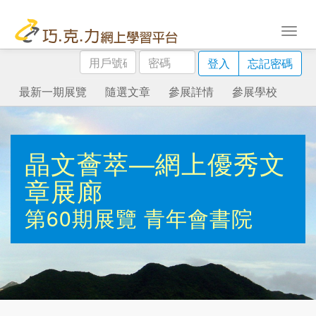
用
密
登入
忘記密碼
戶
碼
號
最新一期展覽
隨選文章
參展詳情
參展學校
碼
晶文薈萃—網上優秀文
章展廊
第60期展覽
青年會書院