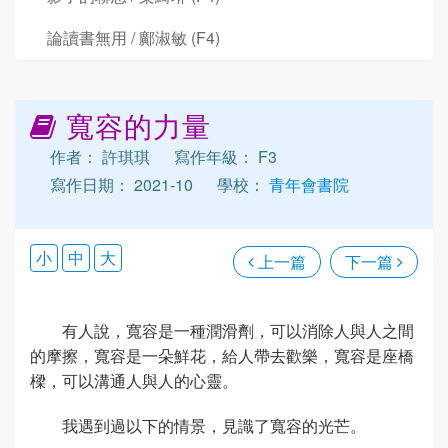
論讀書無用 / 鄺淑敏 (F4)
寬容的力量
作者： 許琪琪
寫作年級： F3
寫作日期： 2021-10
學校：
青年會書院
小
中
大
上一篇
下一篇
有人說，寬容是一種潤滑劑，可以消除人與人之間
的摩擦，寬容是一朵鮮花，給人帶去歡樂，寬容是座橋
樑，可以溝通人與人的心靈。
我遇到過以下的情景，見識了寬容的光芒。