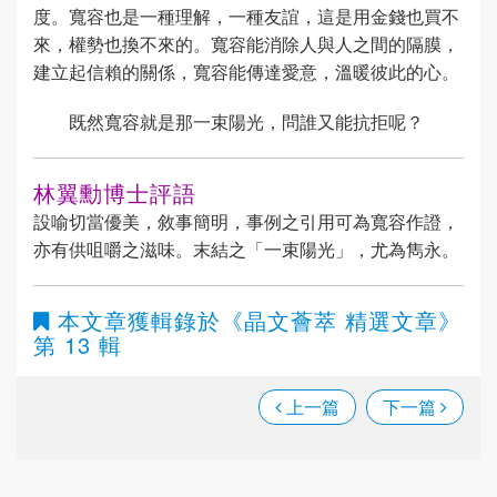
度。寬容也是一種理解，一種友誼，這是用金錢也買不
來，權勢也換不來的。寬容能消除人與人之間的隔膜，
建立起信賴的關係，寬容能傳達愛意，溫暖彼此的心。
既然寬容就是那一束陽光，問誰又能抗拒呢？
林翼勳博士評語
設喻切當優美，敘事簡明，事例之引用可為寬容作證，
亦有供咀嚼之滋味。末結之「一束陽光」，尤為雋永。
本文章獲輯錄於
《晶文薈萃 精選文章》
第 13 輯
上一篇
下一篇