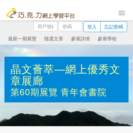
用
密
登入
忘記密碼
戶
碼
號
最新一期展覽
隨選文章
參展詳情
參展學校
碼
晶文薈萃—網上優秀文
章展廊
第60期展覽
青年會書院