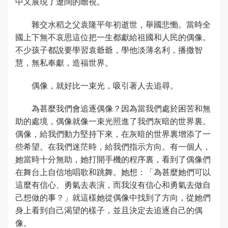
中又展現了遼闊的瞻視。
雜交水稻之父袁隆平年初逝世，舉國悲慟。當時全
國上下無不哀思這位把一生都獻給祖國和人民的偶像。
不少孩子都說要學習袁爺爺，學他淡薄名利，播撒智
慧，無私奉獻，造福世界。
偶像，就好比一束光，吸引著人去追尋。
為甚麼我們會追逐偶像？因為當我們處於困苦和無
助的處境，偶像就像一束光照進了我們灰暗的世界裏。
偶像，給我們動力堅持下來，在灰暗的世界裏增添了一
些希望。在我們迷茫時，給我們指示方向。有一個人，
她當時十分無助，她打開手機的程序裏，看到了偶像們
在舞台上自信地唱歌和跳舞。她想：「為甚麼她們可以
這麼有信心、勇氣去表演，而我沒有信心和勇氣去做自
己想做的事？」就這樣她從偶像中找到了方向，從她們
身上看到自己渴望的樣子，並且決定去追逐自己的偶
像。