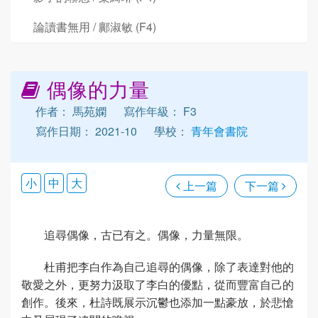
論讀書無用 / 鄺淑敏 (F4)
偶像的力量
作者： 馬苑嫻
寫作年級： F3
寫作日期： 2021-10
學校：
青年會書院
小
中
大
上一篇
下一篇
追尋偶像，古已有之。偶像，力量無限。
杜甫把李白作為自己追尋的偶像，除了表達對他的
敬愛之外，更努力汲取了李白的優點，從而豐富自己的
創作。後來，杜詩既展示沉鬱也添加一點豪放，於悲愴