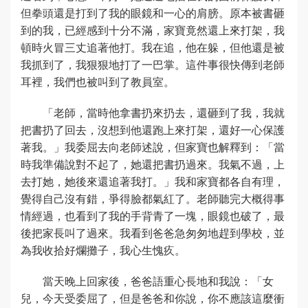
但拳頭還是打到了我的眼鏡和一心的肩膀。原本被書砸
到的我，已經感到十分不滿，家寶竟然還上來打架，我
頓時火冒三丈追著他打。我在追，他在躲，但他還是被
我抓到了，我狠狠地打了一巴掌。這件事很快傳到老師
耳裡，我們也被叫到了教員室。
「老師，當時他拿書扔來扔去，還砸到了我，我就
把書扔了回去，沒想到他還跑上來打架，還好一心保護
著我。」我委屈去向老師述說，但家寶也解釋到：「當
時我準備說對不起了，她還把書扔過來。我氣不過，上
去打她，她後來還追著我打。」我和家寶都各自有理，
覺得自己沒有錯，爭得臉都氣紅了。老師聽完大概得事
情經過，也看到了我的手背青了一塊，眼鏡也破了，最
後把家長叫了過來。我看到爸爸急匆匆地趕到學校，並
為我收拾好爛攤子，我心生愧疚。
當天晚上回家後，爸爸語重心長地和我說：「女
兒，今天受委屈了，但是爸爸和你說，你不應該這麼衝