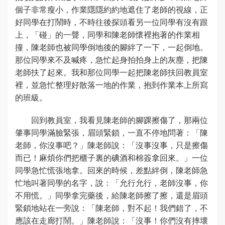
個子非常瘦小，作業隱隱約約地遮住了老師的視線，正
好同學在打鬧時，不時往後探頭看另一位同學有沒有跟
上，「碰」的一聲，同學和陳老師懷裡抱著的作業相
撞，陳老師也被同學倒地後的腳絆了一下，一起倒地。
那位同學來不及喊疼，急忙起身拍拍身上的灰塵，把陳
老師扶了起來。我和那位同學一起把陳老師扶回教員室
裡，並急忙整理好散落一地的作業，抱到作業本上所寫
的班級。
回到教員室，我看見陳老師的腳踝擦傷了，那兩位
肇事同學滿臉緊張，眉頭緊鎖，一直不停地問著：「陳
老師，你沒事吧？」陳老師說：「沒事沒事，只是擦傷
而已！麻煩你們把櫃子裏的碘酒和棉簽拿回來。」一位
同學急忙慌張地拿。回來的時候，差點絆倒，陳老師急
忙地叫著同學的名字，說：「允行允行，老師沒事，你
不用慌。」同學拿完藥後，給陳老師擦了擦，還是眉頭
緊鎖地站在一旁說：「陳老師，對不起！我們錯了，不
應該在走廊打鬧。」陳老師說：「沒事！你們沒有摔壞