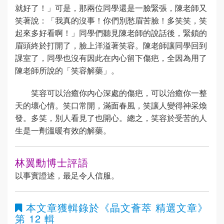
就好了！」可是，那兩位同學還是一臉緊張，陳老師又
笑著說：「我真的沒事！你們別愁眉苦臉！多笑笑，笑
起來多好看啊！」同學們聽見陳老師的說話後，緊鎖的
眉頭終於打開了，臉上洋溢著笑容。陳老師讓同學回到
課室了，同學也沒有因此在內心留下傷疤，全因為用了
陳老師所說的「笑容解藥」。
笑容可以治癒你內心深處的傷疤，可以治癒你一整
天的壞心情。笑口常開，滿面春風，笑讓人變得神采煥
發。多笑，別人看見了也開心。總之，笑容於受苦的人
生是一劑溫暖有效的解藥。
林翼勳博士評語
以事實證述，最足令人信服。
本文章獲輯錄於
《晶文薈萃 精選文章》
第 12 輯