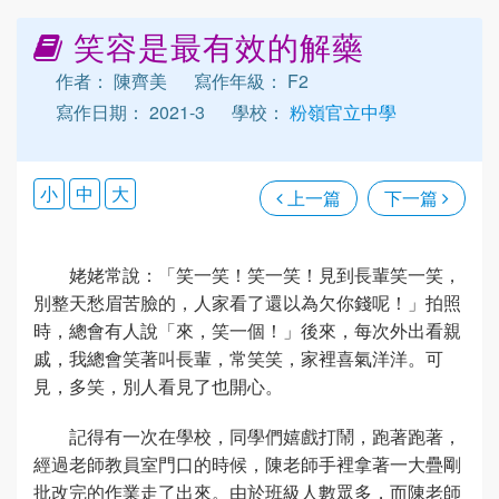
笑容是最有效的解藥
作者： 陳齊美
寫作年級： F2
寫作日期： 2021-3
學校：
粉嶺官立中學
小
中
大
上一篇
下一篇
姥姥常說：「笑一笑！笑一笑！見到長輩笑一笑，
別整天愁眉苦臉的，人家看了還以為欠你錢呢！」拍照
時，總會有人說「來，笑一個！」後來，每次外出看親
戚，我總會笑著叫長輩，常笑笑，家裡喜氣洋洋。可
見，多笑，別人看見了也開心。
記得有一次在學校，同學們嬉戲打鬧，跑著跑著，
經過老師教員室門口的時候，陳老師手裡拿著一大疊剛
批改完的作業走了出來。由於班級人數眾多，而陳老師