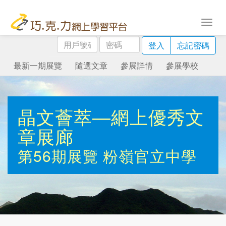
用
密
登入
忘記密碼
戶
碼
號
最新一期展覽
隨選文章
參展詳情
參展學校
碼
晶文薈萃—網上優秀文
章展廊
第56期展覽
粉嶺官立中學