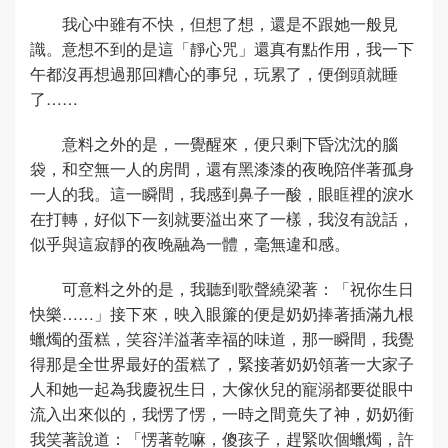
我心中雖有不快，但想了想，還是不跟她一般見
識。意想不到的是這「靜心咒」還真有點作用，我一下
午都沒再想過那回糟心的事兒，玩累了，便倒頭就睡
了……
意料之外的是，一覺醒來，便只剩下昏沈沈的腦
袋，和空無一人的房間，還有黑漆漆的夜晚陪伴著孤身
一人的我。這一瞬間，我感到鼻子一酸，眼眶裡的淚水
在打轉，好似下一刻就要溢出來了一樣，我沒有說話，
似乎與這寂靜的夜晚融為一體，毫無違和感。
可意料之外的是，我聽到歌聲繞梁著：「祝你生日
快樂……」接下來，映入眼簾的便是奶奶捧著插滿九根
蠟燭的蛋糕，笑容洋溢著幸福的味道，那一瞬間，我覺
得那是全世界最好的蛋糕了，緊接著奶奶領著一大家子
人和她一起為我慶祝生日，大傢伙兒的寵溺都要從眼中
流入出來似的，我愣了愣，一時之間竟失了神，奶奶衝
我笑著說道：「愣著乾嘛，傻孩子，趕緊吹個蠟燭，許