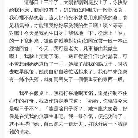
「這都日上三竿了，太陽都曬到屁股上了，你快點
給我起床，聽到沒有？」奶奶猶如獅吼功一般吆喝著，
我心裡不禁想著，這大好時光不就是用來睡覺的嘛，養
足精氣神，才能讓我好好享受我的生日啊！咦？等等，
對哦！今天是我的生日呀！我猛地一下，從床上「咻」
的一下竄起來，狐假虎威地對奶奶如同宣誓一般一本正
經地回答：「今天，我可是老大，凡事都由我做主
哦！」我臉上笑開了花，一邊正得意洋洋地嘚瑟著，可
不曾想到奶奶還留了一手，她敲了敲我的腦瓜子，叫我
去吃早飯後，她便自顧自著忙活起來了。我心中未免會
有一絲小失落，就如同丟失了一個很重要的東西一般。
我坐在飯桌上，無精打采地喝著粥，還是抑制不住
心中的好奇，我故作鎮定地問道：「奶奶，你曉得今天
是啥日子不？」「能是啥日子呀？」她捧腹大笑著，好
像是在笑我的無事生非吧。我一鼓作氣，便把粥喝了，
就不再搭理她，自己跑去一邊玩去，好以舒緩一下我複
雜的情緒。