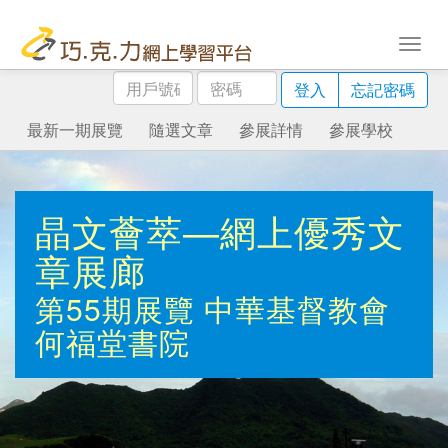
用
密
登入
忘記密碼
戶
碼
號
最新一期展覽
隨選文章
參展詳情
參展學校
碼
晶文薈萃—網上優秀文
章展廊
第55期展覽
中華基督教會
何福堂書院