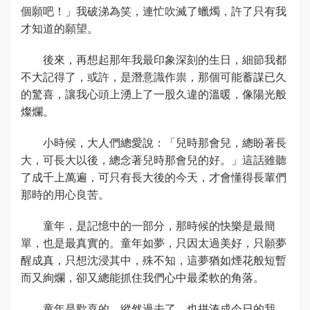
個願吧！」我破涕為笑，連忙吹滅了蠟燭，許了只有我
才知道的願望。
後來，再想起那年我最印象深刻的生日，細節我都
不大記得了，或許，是潛意識作祟，那個可能蓄謀已久
的驚喜，讓我心頭上湧上了一股久違的溫暖，像陽光般
燦爛。
小時候，大人們總愛說：「兒時那會兒，總盼著長
大，可長大以後，總念著兒時那會兒的好。」這話雖聽
了成千上萬遍，可只有長大後的今天，才會懂得長輩們
那時的用心良苦。
童年，是記憶中的一部分，那時候的快樂是最簡
單，也是最真實的。童年如夢，只因太過美好，只願夢
醒成真，只想沈浸其中，殊不知，這夢猶如煙花般短暫
而又絢爛，卻又總能抓住我們心中最柔軟的角落。
童年是歡喜的，縱然過去了，也拼湊成今日的我