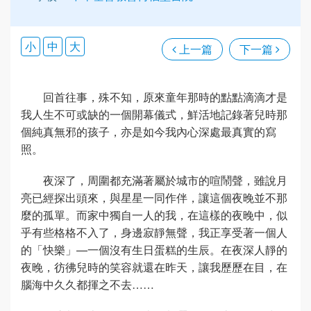
小
中
大
上一篇
下一篇
回首往事，殊不知，原來童年那時的點點滴滴才是
我人生不可或缺的一個開幕儀式，鮮活地記錄著兒時那
個純真無邪的孩子，亦是如今我內心深處最真實的寫
照。
夜深了，周圍都充滿著屬於城市的喧鬧聲，雖說月
亮已經探出頭來，與星星一同作伴，讓這個夜晚並不那
麼的孤單。而家中獨自一人的我，在這樣的夜晚中，似
乎有些格格不入了，身邊寂靜無聲，我正享受著一個人
的「快樂」—一個沒有生日蛋糕的生辰。在夜深人靜的
夜晚，彷彿兒時的笑容就還在昨天，讓我歷歷在目，在
腦海中久久都揮之不去……