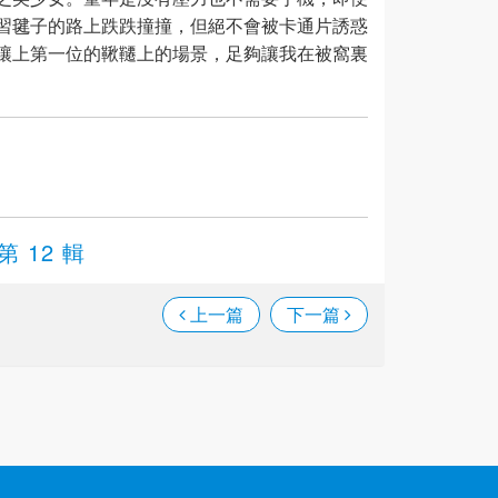
習毽子的路上跌跌撞撞，但絕不會被卡通片誘惑
讓上第一位的鞦韆上的場景，足夠讓我在被窩裏
第 12 輯
上一篇
下一篇