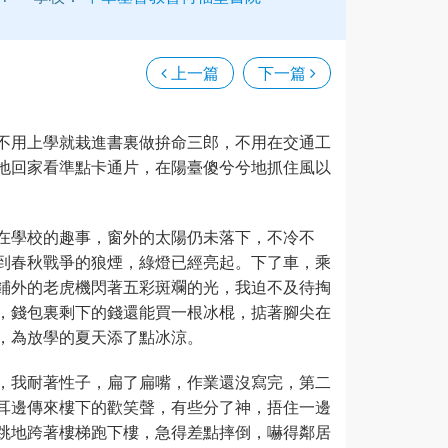
上一篇
下一篇
不用上學就栽進書裏做拚命三郎，不用在交通工
地回家看準點卡通片，在陽臺傻兮兮地抓住風以
在學校的趣事，窗外的太陽仍未落下，不冷不
到春秋戰爭的狼煙，綠燈已經亮起。下了車，乘
鋪外的老虎機閃著五彩斑斕的光，我迫不及待掏
，錢包裏剩下的錢還能買一根冰棍，掂著腳尖在
，為放學的夏天添了點冰涼。
，我耐著性子，扁了扁嘴，作業還沒寫完，第二
耳邊傳來樓下的歡笑聲，有些分了神，捂住一邊
跳地跨著樓梯跑下樓，急得差點摔倒，嚇得鄰居