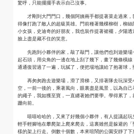
驚呼，只能擺擺手表示自己沒事。
才剛到大門門口，幾個阿姨兩手都提著菜走過來，
得像打跑了敵人的超級英雄。門前種著幾棵柳樹，柳絲
小女孩，史迪奇的好朋友，我也裝作提著裙襬，夕陽透
臉上盡是藏不住的笑意。
先跑到小夥伴的家，敲了敲門，讓他們也到遊樂場
起石頭，用尖角的一邊在地上刮了幾下，畫了幾條橫線
通通復習過了一遍，玩膩了，便把場地讓給了抱著球，
再匆匆跑去遊樂場，滑了滑梯，又排著隊去玩深受
空，一前一後的，乘著風向，眼裏盡是風景，以為自己
的繩子，我如獲至寶，一直纏著她們要學。學得累了，
跚向前。
嘻嘻哈哈的，又來了好幾個小夥伴，有人提議起玩
輕手輕腳地在攀爬架上爬來爬去，這裏雖然是躲避的「
樣的架上行走。倒數十個數，本來喧鬧的公園安靜了下