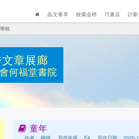
晶文薈萃
校園金榜
巧書店
計
學校
秀文章展廊
會何福堂書院
童年
作者： 楊靜
寫作年級： F4
寫作日期： 2020-1