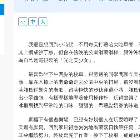
小
中
大
我還是想回到小時候，不用每天打著哈欠吃早餐，
具上擠成沙丁魚。但會在傍晚的公園滑著滑梯，興沖沖
為自己是電視裏的「光之美少女」。
最喜歡坐下午四點的校車，跟旁邊的同學閒聊今天
熱，靠在木椅上的老爺爺走去公園中央的棋局，還沒看
著雜貨鋪響亮的老歌，踏著輕快的步伐穿過小巷，雜貨
出小零錢包，有樣學樣地學著使用操作杆。玩得盡興了
冰櫃裏找到平常吃的口味，甜甜的，帶著點奶香的味道
家樓下有個遊樂場，已經有好幾個人在玩耍喧嘩了
天還有默寫。回到家只得急匆匆地看著落日執筆狂寫，
耳朵繼續努力。終於寫完了作業，換下了校服，蹦蹦跳