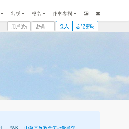
劃
出版
報名
作家專欄
用
密
登入
忘記密碼
戶
碼
號
碼
1
學校：
中華基督教會何福堂書院