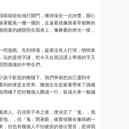
我嘻嘻哈哈地打開門，獲得保安一次誇獎，開心
隨著暖風一擺一擺的，走遠看就像跳著草裙舞的
過樹葉的縫隙照在我身上，像舞臺的燈光一樣，
一同遊戲。先到球場，趁著沒有人打球，悄悄拿
，玩的是猜字謎，把今天在英語課上學過的字又
熙熙攘攘的中學生們。
小孩子歡迎的鞦韆下。我們爭相把自己盪到半
看到的便是全世界。幾個女生從家裏帶來了跳繩
就用繩子把好幾個人圈成一行，裝成火車一般蹣
鬼抓人。石頭剪子布之後，便決定了「鬼」，我
聖地」，但「鬼」閉著眼，確實很難在像篩網一
來，但也有幾個人不怕被抓的發出聲音，惹得我