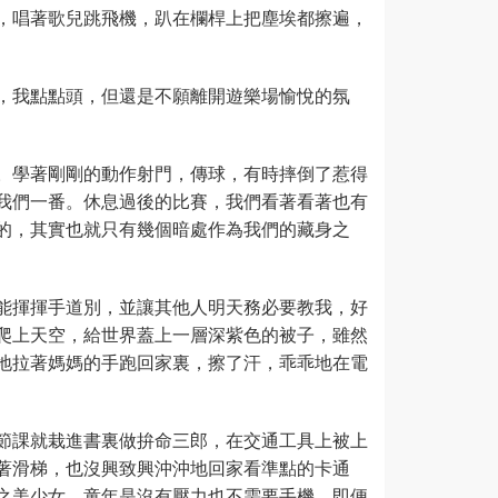
，唱著歌兒跳飛機，趴在欄桿上把塵埃都擦遍，
，我點點頭，但還是不願離開遊樂場愉悅的氛
。學著剛剛的動作射門，傳球，有時摔倒了惹得
我們一番。休息過後的比賽，我們看著看著也有
的，其實也就只有幾個暗處作為我們的藏身之
能揮揮手道別，並讓其他人明天務必要教我，好
爬上天空，給世界蓋上一層深紫色的被子，雖然
地拉著媽媽的手跑回家裏，擦了汗，乖乖地在電
節課就栽進書裏做拚命三郎，在交通工具上被上
著滑梯，也沒興致興沖沖地回家看準點的卡通
之美少女。童年是沒有壓力也不需要手機，即便