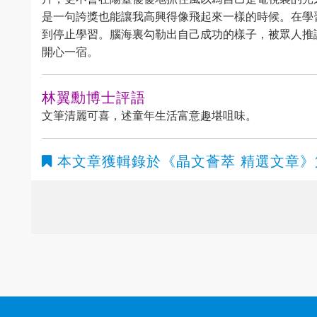
是一句誇獎也能讓我高興得像飛起來一樣的時候。在學
到停止學習。腦海裏勾勒出自己成功的樣子，被眾人推
開心一宿。
林翼勳博士評語
文筆清麗可喜，述童年生活富意趣堪咀味。
本文章獲輯錄於
《晶文薈萃 精選文章》