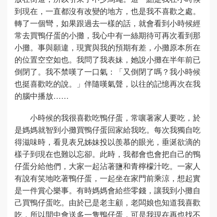
到現在，一直都沒有改變的地方，也是我不喜歡之處。
轉了一個彎，如果跟過去一樣的話，就會看到小時候經
常去買鴨仔蛋的小攤，我心中有一絲期待可再次看到那
小攤。事與願違，現實與我的預期有差，小攤原本所在
的位置空空如也。我問了我表妹，她說小攤在半年前已
倒閉了。我不禁嘆了一口氣：「又倒閉了嗎？我小時候
也挺喜歡吃的說。」伴隨嘆氣聲，以往的記憶再次在我
的腦中播放……
小時候的我很喜歡吃鴨仔蛋，常嚷著家人要吃，於
是媽媽就智到小攤買鴨仔蛋回家給我吃。每次我獨自吃
得滋味時，看見表兄姊妹投以羨慕的眼光，垂涎欲滴的
樣子到現在也難以忘卻。此時，我都會也會把自己的鴨
仔蛋分給他們，大家一起沾著鹽和青檸檬汁吃。一家人
有說有笑地吃著鴨仔蛋，一起坐在家門前乘涼，想起實
是一件賞心樂事。有時媽媽會給些零錢，讓我到小攤自
己買鴨仔蛋吃。由於已是老主顧，老闆娘也知道我喜歡
吃，所以間中會送多一隻鴨仔蛋，可是我現在再也找不