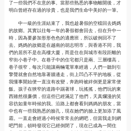
了一些我們不在意的事。當那些熟悉的事物離開後，才
明白曾經存在過的珍貴，也是我們生命中美好的一筆。
中一級的生涯結束了，我也趁暑假的空檔回去媽媽
的故鄉。其實以往每一年的暑假都會回去，但在升中一
時，因為要參加形形色色的適應班，所以破例回不了
去。媽媽的故鄉是在越南的胡志明市，與香港不同，我
們的居所不是在高樓大廈，而是住在與城市有段距離的
窄街小巷子中。在巷子中的住宅都只是兩、三層樓高，
巷子很窄，每次只能讓兩輛電單車經過，人們一聽到引
擎聲就會自然地靠著牆邊走，街上凹凸不平的地板，從
我懂事開始便一直沒有改變，奔跑時被絆倒更是家常便
飯。孩子在狹窄的道路中踢著球，玩搖搖，他們玩的東
西雖然很廉價，但這些已經滿足了他們，天真爛漫的笑
容彷如童年時候的我。沿路上都會看到媽媽的朋友，當
中也有一些我熟悉的臉孔，現在她們的臉上更加添了風
霜。一直走會經過小時候常常去的網吧，但當我走到網
吧門前，頓時發現它已經倒閉了，現在已成為一間住