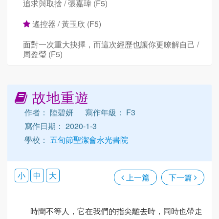
追求與取捨 / 張嘉瑋 (F5)
遙控器 / 黃玉欣 (F5)
面對一次重大抉擇，而這次經歷也讓你更瞭解自己 /
周盈瑩 (F5)
故地重遊
作者： 陸碧妍
寫作年級： F3
寫作日期： 2020-1-3
學校：
五旬節聖潔會永光書院
小
中
大
上一篇
下一篇
時間不等人，它在我們的指尖離去時，同時也帶走