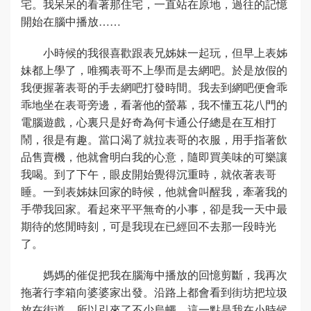
宅。我呆呆的看著那住宅，一直站在原地，過往的記憶
開始在腦中播放……
小時候的我很喜歡跟表兄姊妹一起玩，但早上表姊
妹都上學了，唯獨表哥不上學而是去網吧。於是放假的
我便握著表哥的手去網吧打發時間。我去到網吧便會乖
乖地坐在表哥旁邊，看著他的螢幕，我不懂五花八門的
電腦遊戲，心裏只是好奇為何卡通公仔總是在互相打
鬧，很是有趣。當口渴了就拉表哥的衣服，用手指著飲
品售賣機，他就會明白我的心意，隨即買美味的可樂讓
我喝。到了下午，眼皮開始覺得沉重時，就依著表哥
睡。一到表姊妹回家的時候，他就會叫醒我，牽著我的
手帶我回家。看起來平平無奇的小事，卻是我一天中最
期待的悠閒時刻，可是我現在已經回不去那一段時光
了。
媽媽的催促把我在腦海中播放的回憶剪斷，我再次
拖著行李箱向婆婆家出發。沿路上都會看到街坊把垃圾
放在街道，所以引來了不少烏蠅。這一點是我在小時候