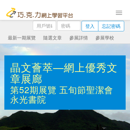
用
密
登入
忘記密碼
戶
碼
號
最新一期展覽
隨選文章
參展詳情
參展學校
碼
晶文薈萃—網上優秀文
章展廊
第52期展覽
五旬節聖潔會
永光書院