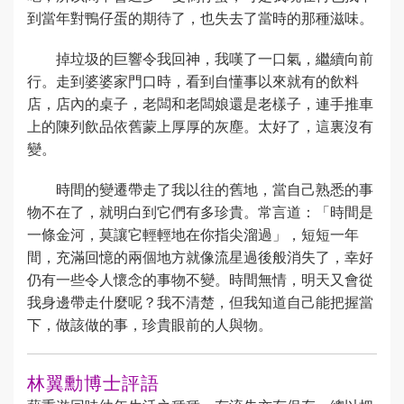
到當年對鴨仔蛋的期待了，也失去了當時的那種滋味。
掉垃圾的巨響令我回神，我嘆了一口氣，繼續向前
行。走到婆婆家門口時，看到自懂事以來就有的飲料
店，店內的桌子，老闆和老闆娘還是老樣子，連手推車
上的陳列飲品依舊蒙上厚厚的灰塵。太好了，這裏沒有
變。
時間的變遷帶走了我以往的舊地，當自己熟悉的事
物不在了，就明白到它們有多珍貴。常言道：「時間是
一條金河，莫讓它輕輕地在你指尖溜過」，短短一年
間，充滿回憶的兩個地方就像流星過後般消失了，幸好
仍有一些令人懷念的事物不變。時間無情，明天又會從
我身邊帶走什麼呢？我不清楚，但我知道自己能把握當
下，做該做的事，珍貴眼前的人與物。
林翼勳博士評語