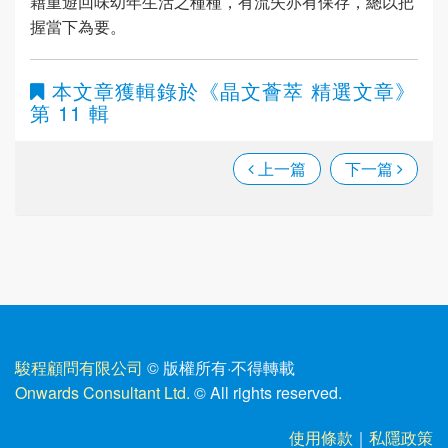
藉重遊回味幼年生活之種種，有流失亦有保存，總以把
握當下為要。
本文章獲輯錄於
《晶文薈萃 精選文章》
第 11 輯
上一篇
下一篇
駿程顧問有限公司
© 版權所有
·
不得轉載
Onwards Consultant Ltd.
© All rights reserved.
使用條款
｜
私隱政策