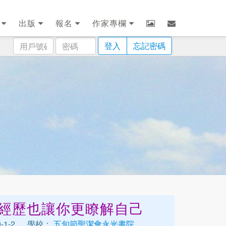
劃
出版
報名
作家專欄
用
密
登入
忘記密碼
戶
碼
號
碼
經歷也讓你更瞭解自己
1-2
學校：
五旬節聖潔會永光書院