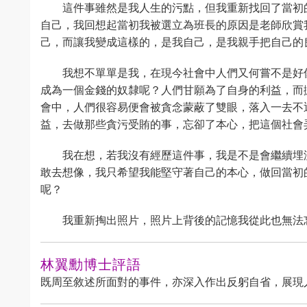
這件事雖然是我人生的污點，但我重新找回了當初
自己，我回想起當初我被選立為班長的原因是老師欣賞
己，而讓我變成這樣的，是我自己，是我親手把自己的
我想不單單是我，在現今社會中人們又何嘗不是好
成為一個金錢的奴隸呢？人們甘願為了自身的利益，而
會中，人們很容易便會被貪念蒙蔽了雙眼，落入一去不
益，去做那些貪污受賄的事，忘卻了本心，把這個社會
我在想，若我沒有經歷這件事，我是不是會繼續埋
敢去想像，我只希望我能堅守著自己的本心，做回當初
呢？
我重新掏出照片，照片上背後的記憶我從此也無法
林翼勳博士評語
既周至敘述所面對的事件，亦深入作出反躬自省，展現