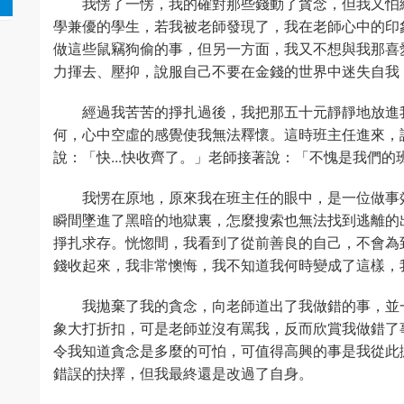
我愣了一愣，我的確對那些錢動了貪念，但我又怕
學兼優的學生，若我被老師發現了，我在老師心中的印
做這些鼠竊狗偷的事，但另一方面，我又不想與我那喜
力揮去、壓抑，說服自己不要在金錢的世界中迷失自我，我掐
經過我苦苦的掙扎過後，我把那五十元靜靜地放進
何，心中空虛的感覺使我無法釋懷。這時班主任進來，
說：「快...快收齊了。」老師接著說：「不愧是我們
我愣在原地，原來我在班主任的眼中，是一位做事
瞬間墜進了黑暗的地獄裏，怎麼搜索也無法找到逃離的
掙扎求存。恍惚間，我看到了從前善良的自己，不會為
錢收起來，我非常懊悔，我不知道我何時變成了這樣，
我拋棄了我的貪念，向老師道出了我做錯的事，並
象大打折扣，可是老師並沒有罵我，反而欣賞我做錯了
令我知道貪念是多麼的可怕，可值得高興的事是我從此
錯誤的抉擇，但我最終還是改過了自身。