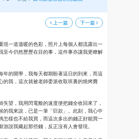
上一篇
下一篇
重現一道溫暖的色彩，照片上每個人都流露出一
我至今仍然歷歷在目的事，這件事亦讓我更瞭解
每年的開學，我每天都期盼著這日的到來，而這
心的我，這次就被老師委派收取班裏的燒烤費
師失望，我用閃電般的速度便把錢全收回來了，
候的我來說，已是一筆「巨款」。此刻，我心中
媽怎樣也不給我買，而這次多出的錢正好能買一
斷游說我藏起那些錢，反正沒有人會發現。