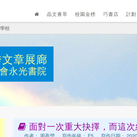
晶文薈萃
校園金榜
巧書店
計
學校
秀文章展廊
會永光書院
面對一次重大抉擇，而這次
作者： 周盈瑩
寫作年級： F5
寫作日期： 2020-