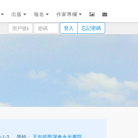
劃
出版
報名
作家專欄
用
密
登入
忘記密碼
戶
碼
號
碼
1-3
學校：
五旬節聖潔會永光書院