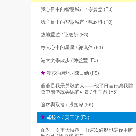
我心目中的智慧城市 / 岑麗雯 (F3)
我心目中的智慧城市 / 戴欣琪 (F3)
故地重遊 / 陸碧妍 (F3)
每人心中的星星 / 郭琪萍 (F3)
港大文學散步 / 陳盈豐 (F3)
漫步油麻地 / 陳日勤 (F5)
爺爺是我最尊敬的人——他平日言行讓我體
會中國傳統美德的可貴 / 李芷澄 (F5)
追求與取捨 / 張嘉瑋 (F5)
遙控器 / 黃玉欣 (F5)
面對一次重大抉擇，而這次經歷也讓你更瞭
解自己 / 周盈瑩 (F5)