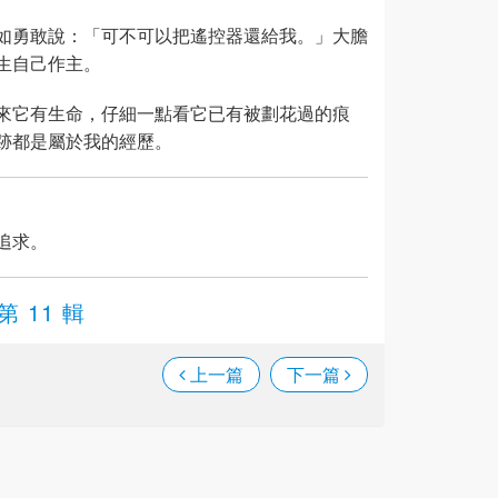
如勇敢說：「可不可以把遙控器還給我。」大膽
生自己作主。
來它有生命，仔細一點看它已有被劃花過的痕
跡都是屬於我的經歷。
追求。
第 11 輯
上一篇
下一篇