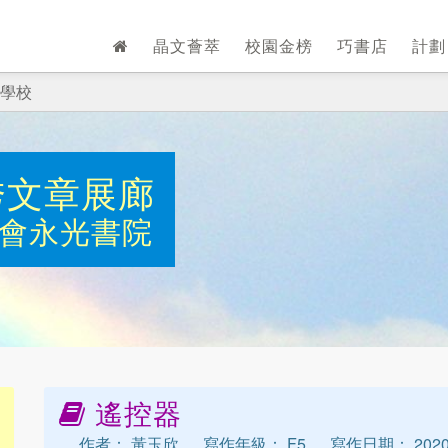
晶文薈萃
校園金榜
巧書店
計
學校
秀文章展廊
會永光書院
遙控器
作者： 黃玉欣
寫作年級： F5
寫作日期： 2020-