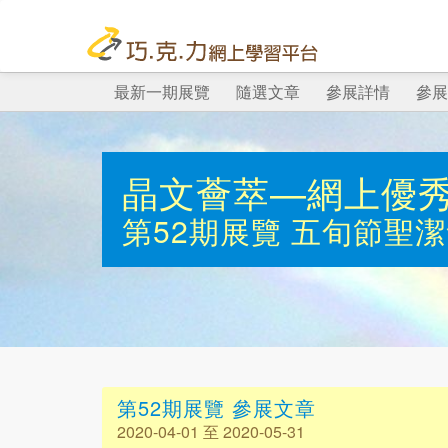
最新一期展覽
隨選文章
參展詳情
參展
晶文薈萃—網上優
第52期展覽
五旬節聖潔
第52期展覽 參展文章
2020-04-01 至 2020-05-31