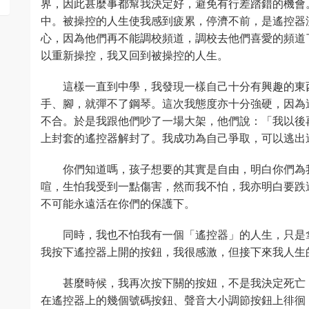
界，因此甚麼事都幫我決定好，避免有行差踏錯的機會
中。被操控的人生使我感到疲累，停濟不前，是遙控器
心，因為他們再不能調校頻道，調校去他們喜愛的頻道
以重新操控，我又回到被操控的人生。
這樣一直到中學，我發現一樣自己十分有興趣的東
手、腳，就彈不了鋼琴。這次我態度亦十分強硬，因為
不合。於是我跟他們吵了一場大架，他們說：「我以後
上封套的遙控器解封了。我成功為自己爭取，可以逃出
你們知道嗎，孩子想要的其實是自由，明白你們為
喧，生怕我受到一點傷害，然而我不怕，我亦明白要跌
不可能永遠活在你們的保護下。
同時，我也不怕我有一個「遙控器」的人生，只是
我按下遙控器上開的按鈕，我很感激，但接下來我人生
甚麼時候，我再次按下關的按妞，不是我決定死亡
在遙控器上的幾個號碼按鈕、聲音大小調節按鈕上徘徊