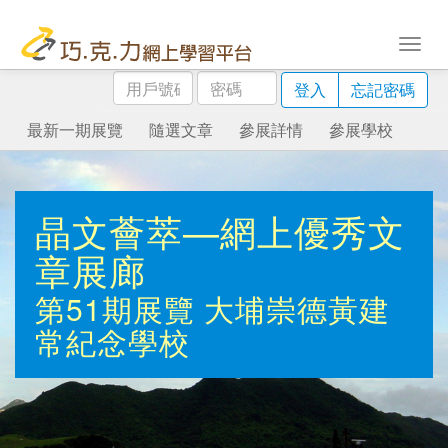
用
密
登入
忘記密碼
戶
碼
號
最新一期展覽
隨選文章
參展詳情
參展學校
碼
晶文薈萃—網上優秀文
章展廊
第51期展覽
大埔崇德黃建
常紀念學校