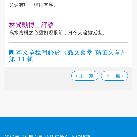
分述有理，鋪排有序。
林翼勳博士評語
寫水蜜桃之色甜如現眼前，真令人流饞涎也。
本文章獲輯錄於
《晶文薈萃 精選文章》
第 11 輯
上一篇
下一篇
駿程顧問有限公司
© 版權所有
·
不得轉載