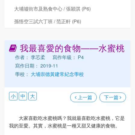
大埔墟街市及熟食中心 / 張穎淇 (P6)
孫悟空三試六丁班 / 范正軒 (P6)
我最喜愛的食物——水蜜桃
作者： 李芯柔
寫作年級： P4
寫作日期： 2019-11
學校：
大埔崇德黃建常紀念學校
小
中
大
上一篇
下一篇
大家喜歡吃水蜜桃嗎？我就最喜歡吃水蜜桃，它是
我的至愛。其實，水蜜桃是一種又甜又健康的食物。