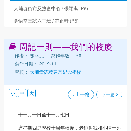
大埔墟街市及熟食中心 / 張穎淇 (P6)
孫悟空三試六丁班 / 范正軒 (P6)
周記一則——我們的校慶
作者： 關幸兒
寫作年級： P6
寫作日期： 2019-11
學校：
大埔崇德黃建常紀念學校
小
中
大
上一篇
下一篇
十一月一日至十一月七日
這星期四是學校十周年校慶，老師叫我和小晴一起