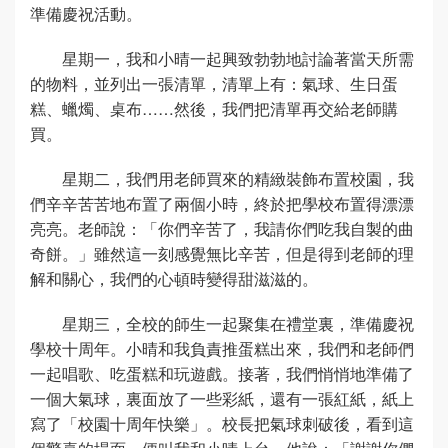
準備慶祝活動。
星期一，我和小晴一起興致勃勃地討論著當天所需
的物料，並列出一張清單，清單上有：氣球、生日蛋
糕、蠟燭、桌布……然後，我們把清單再交給老師購
買。
星期二，我們用老師買來的精緻裝飾布置校園，我
們辛辛苦苦地布置了兩個小時，終於把學校布置得漂漂
亮亮。老師說：「你們辛苦了，我請你們吃我自製的曲
奇餅。」雖然這一刻感覺無比辛苦，但是得到老師的理
解和關心，我們的心頓時變得甜滋滋的。
星期三，全校的師生一起聚集在禮堂裏，準備慶祝
學校十周年。小晴和我負責推蛋糕出來，我們和老師們
一起唱歌、吃蛋糕和玩遊戲。接著，我們悄悄地準備了
一個大氣球，裏面放了一些彩紙，還有一張紅紙，紙上
寫了「校園十周年快樂」。校長把氣球刺破後，看到這