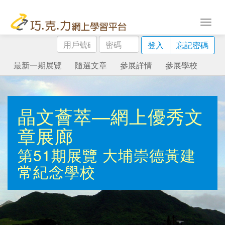
用
密
登入
忘記密碼
戶
碼
號
最新一期展覽
隨選文章
參展詳情
參展學校
碼
晶文薈萃—網上優秀文
章展廊
第51期展覽
大埔崇德黃建
常紀念學校