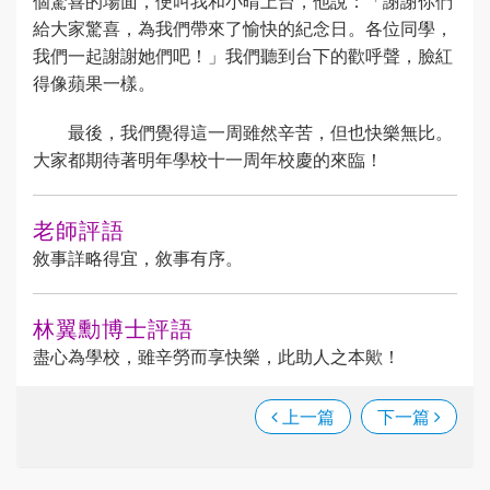
個驚喜的場面，便叫我和小晴上台，他說：「謝謝你們
給大家驚喜，為我們帶來了愉快的紀念日。各位同學，
我們一起謝謝她們吧！」我們聽到台下的歡呼聲，臉紅
得像蘋果一樣。
最後，我們覺得這一周雖然辛苦，但也快樂無比。
大家都期待著明年學校十一周年校慶的來臨！
老師評語
敘事詳略得宜，敘事有序。
林翼勳博士評語
盡心為學校，雖辛勞而享快樂，此助人之本歟！
上一篇
下一篇