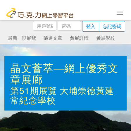
用
密
登入
忘記密碼
戶
碼
號
最新一期展覽
隨選文章
參展詳情
參展學校
碼
晶文薈萃—網上優秀文
章展廊
第51期展覽
大埔崇德黃建
常紀念學校