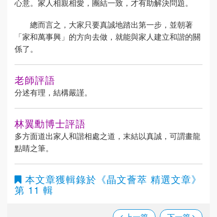
心意。家人相親相愛，團結一致，才有助解決問題。
總而言之，大家只要真誠地踏出第一步，並朝著
「家和萬事興」的方向去做，就能與家人建立和諧的關
係了。
老師評語
分述有理，結構嚴謹。
林翼勳博士評語
多方面道出家人和諧相處之道，末結以真誠，可謂畫龍
點睛之筆。
本文章獲輯錄於
《晶文薈萃 精選文章》
第 11 輯
上一篇
下一篇