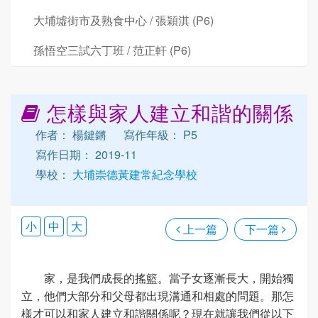
大埔墟街市及熟食中心 / 張穎淇 (P6)
孫悟空三試六丁班 / 范正軒 (P6)
怎樣與家人建立和諧的關係
作者： 楊鍵鏘
寫作年級： P5
寫作日期： 2019-11
學校：
大埔崇德黃建常紀念學校
小
中
大
上一篇
下一篇
家，是我們成長的搖籃。當子女逐漸長大，開始獨
立，他們大部分和父母都出現溝通和相處的問題。那怎
樣才可以和家人建立和諧關係呢？現在就讓我們從以下