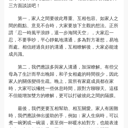
三方面談談吧！
第一，家人之間要彼此尊重、互相包容。如家人之
間的觀點、意見不合時，大家要放下主觀的想法。正所
謂「忍一時風平浪靜，退一步海闊天空」，大家忍一
忍，不要爭吵，平心靜氣地溝通，多為對方著想，易地
而處。相信經過良好的溝通，互相瞭解後，大家必能達
成共識。
第二，我們應該多與家人溝通，加深瞭解。有些父
母為了生計而早出晚歸，和子女相處的時間很少，因此
家人的關係變得生疏。晚上，當所有家庭成員都在家
時，大家可以犧牲一些休息時間，跟對方聊聊天。這樣
不但能增加雙方的瞭解，更可以打破彼此之間的隔膜。
最後，我們更要互相幫助、相互關愛。家人有困難
時，我們應該伸出援助的手，例如：家人生病時，可以
煮一碗粥或一碗湯，甚至倒一杯暖水給對方，也能表達