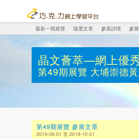
最新一期展覽
隨選文章
參展詳情
參展
晶文薈萃—網上優
第49期展覽
大埔崇德黃
第49期展覽 參展文章
2019-06-01 至 2019-10-31