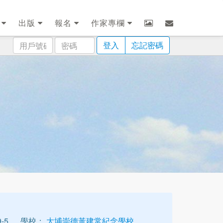
劃
出版
報名
作家專欄
用
密
登入
忘記密碼
戶
碼
號
碼
-5
學校：
大埔崇德黃建常紀念學校