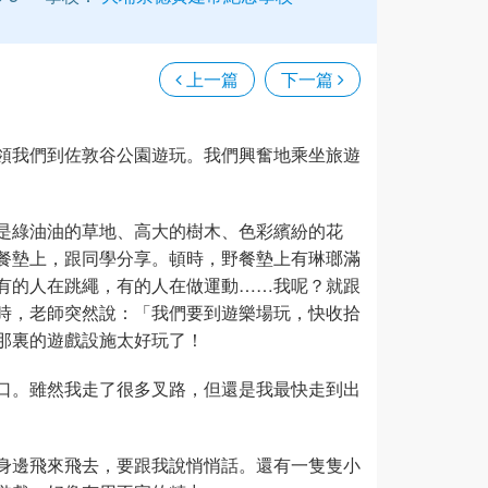
上一篇
下一篇
領我們到佐敦谷公園遊玩。我們興奮地乘坐旅遊
是綠油油的草地、高大的樹木、色彩繽紛的花
餐墊上，跟同學分享。頓時，野餐墊上有琳瑯滿
有的人在跳繩，有的人在做運動……我呢？就跟
時，老師突然說：「我們要到遊樂場玩，快收拾
那裏的遊戲設施太好玩了！
口。雖然我走了很多叉路，但還是我最快走到出
身邊飛來飛去，要跟我說悄悄話。還有一隻隻小