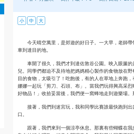
小
中
大
今天晴空萬里，是郊遊的好日子。一大早，老師帶
車到達目的地。
車開了很久，我們才到達佐敦谷公園。映入眼簾的
兒。同學們都迫不及待地把媽媽精心製作的食物放在野
目的食物，太吸引了！吃飽後，有的人在草地上奔跑，
娜娜一起玩「剪刀、石頭、布」。當我們玩得興高采烈
好物品！」收拾妥當後，我們便一窩蜂地走到遊樂場。
接著，我們到迷宮玩，我和同學比賽誰最快跑到出
口。
跟著，我們來到一個涼亭休息。那裏有些蝴蝶在我