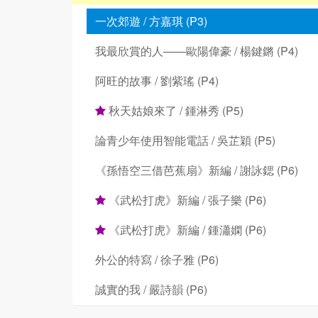
一次郊遊 / 方嘉琪 (P3)
我最欣賞的人——歐陽偉豪 / 楊鍵鏘 (P4)
阿旺的故事 / 劉紫瑤 (P4)
秋天姑娘來了 / 鍾淋秀 (P5)
論青少年使用智能電話 / 吳芷穎 (P5)
《孫悟空三借芭蕉扇》新編 / 謝詠鍶 (P6)
《武松打虎》新編 / 張子樂 (P6)
《武松打虎》新編 / 鍾瀟嫻 (P6)
外公的特寫 / 徐子雅 (P6)
誠實的我 / 嚴詩韻 (P6)