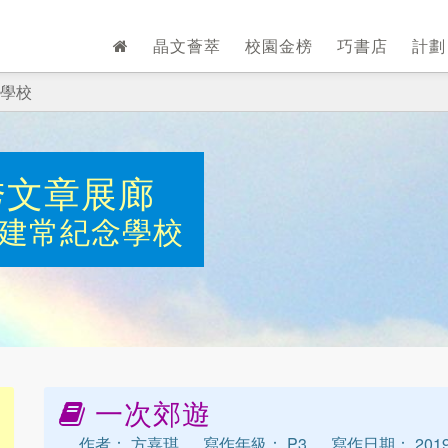
晶文薈萃
校園金榜
巧書店
計
學校
秀文章展廊
建常紀念學校
一次郊遊
作者： 方嘉琪
寫作年級： P3
寫作日期： 2019