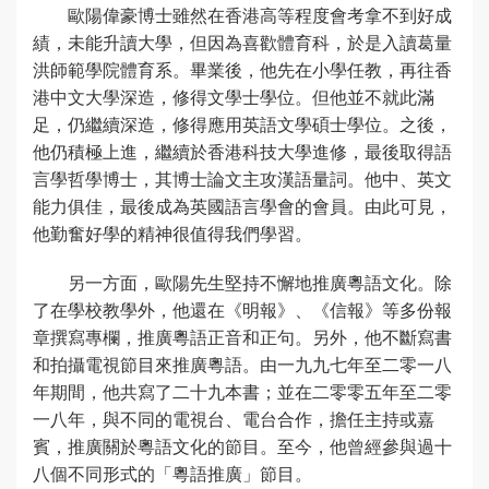
歐陽偉豪博士雖然在香港高等程度會考拿不到好成
績，未能升讀大學，但因為喜歡體育科，於是入讀葛量
洪師範學院體育系。畢業後，他先在小學任教，再往香
港中文大學深造，修得文學士學位。但他並不就此滿
足，仍繼續深造，修得應用英語文學碩士學位。之後，
他仍積極上進，繼續於香港科技大學進修，最後取得語
言學哲學博士，其博士論文主攻漢語量詞。他中、英文
能力俱佳，最後成為英國語言學會的會員。由此可見，
他勤奮好學的精神很值得我們學習。
另一方面，歐陽先生堅持不懈地推廣粵語文化。除
了在學校教學外，他還在《明報》、《信報》等多份報
章撰寫專欄，推廣粵語正音和正句。另外，他不斷寫書
和拍攝電視節目來推廣粵語。由一九九七年至二零一八
年期間，他共寫了二十九本書；並在二零零五年至二零
一八年，與不同的電視台、電台合作，擔任主持或嘉
賓，推廣關於粵語文化的節目。至今，他曾經參與過十
八個不同形式的「粵語推廣」節目。