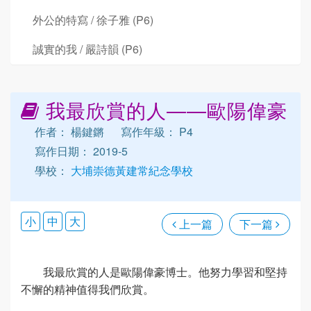
外公的特寫 / 徐子雅 (P6)
誠實的我 / 嚴詩韻 (P6)
我最欣賞的人——歐陽偉豪
作者： 楊鍵鏘
寫作年級： P4
寫作日期： 2019-5
學校：
大埔崇德黃建常紀念學校
小
中
大
上一篇
下一篇
我最欣賞的人是歐陽偉豪博士。他努力學習和堅持
不懈的精神值得我們欣賞。