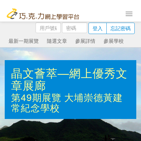
用
密
登入
忘記密碼
戶
碼
號
最新一期展覽
隨選文章
參展詳情
參展學校
碼
晶文薈萃—網上優秀文
章展廊
第49期展覽
大埔崇德黃建
常紀念學校