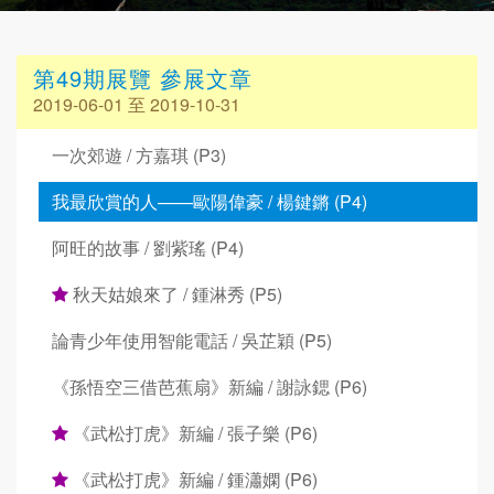
第49期展覽 參展文章
2019-06-01 至 2019-10-31
一次郊遊 / 方嘉琪 (P3)
我最欣賞的人——歐陽偉豪 / 楊鍵鏘 (P4)
阿旺的故事 / 劉紫瑤 (P4)
秋天姑娘來了 / 鍾淋秀 (P5)
論青少年使用智能電話 / 吳芷穎 (P5)
《孫悟空三借芭蕉扇》新編 / 謝詠鍶 (P6)
《武松打虎》新編 / 張子樂 (P6)
《武松打虎》新編 / 鍾瀟嫻 (P6)