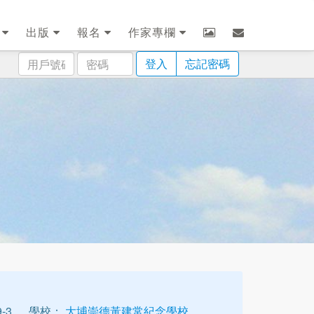
劃
出版
報名
作家專欄
用
密
登入
忘記密碼
戶
碼
號
碼
-3
學校：
大埔崇德黃建常紀念學校