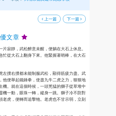
上一篇
下一篇
十優文章
一片寂靜，武松醉意未醒，便躺在大石上休息。
急忙從大石上翻身下來。他緊握著哨棒，在大石
虎左撲右撲都未能制服武松，顯得筋疲力盡。武
，他便舉起鐵錘拳，使盡九牛二虎之力，狠狠地
生機。就在這個時候，一頭兇猛的獅子從草堆中
靈機一動，眼珠一轉，縱身一跳。獅子冷不防對
頭老虎，便轉而追擊牠。老虎也不甘示弱，立刻