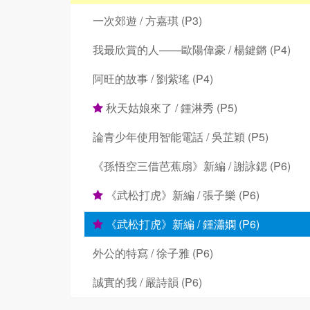
一次郊遊 / 方嘉琪 (P3)
我最欣賞的人——歐陽偉豪 / 楊鍵鏘 (P4)
阿旺的故事 / 劉紫瑤 (P4)
秋天姑娘來了 / 鍾淋秀 (P5)
論青少年使用智能電話 / 吳芷穎 (P5)
《孫悟空三借芭蕉扇》新編 / 謝詠鍶 (P6)
《武松打虎》新編 / 張子樂 (P6)
《武松打虎》新編 / 鍾瀟嫻 (P6)
外公的特寫 / 徐子雅 (P6)
誠實的我 / 嚴詩韻 (P6)