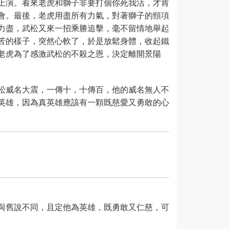
上演。看來老虎和獅子非要打個你死我活，才肯
會。最後，老虎用盡所有力氣，對著獅子的頸項
力盡，武松又來一招乘勝追擊，毫不留情地舉起
苦的樣子，突然心軟了，於是放鬆身體，收起鐵
老虎為了感激武松的不殺之恩，決定離開景陽
松威名大震，一傳十，十傳百，他的威名無人不
英雄，因為真英雄應該有一顆既慈愛又勇敢的心
與舊說不同，且定他為英雄，既勇敢又仁慈，可