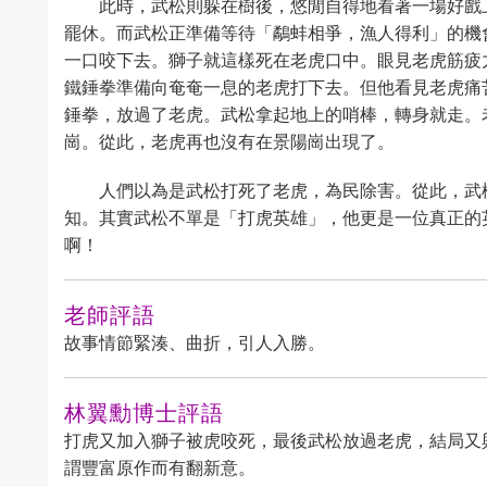
此時，武松則躲在樹後，悠閒自得地看著一場好戲
罷休。而武松正準備等待「鷸蚌相爭，漁人得利」的機
一口咬下去。獅子就這樣死在老虎口中。眼見老虎筋疲
鐵錘拳準備向奄奄一息的老虎打下去。但他看見老虎痛
錘拳，放過了老虎。武松拿起地上的哨棒，轉身就走。
崗。從此，老虎再也沒有在景陽崗出現了。
人們以為是武松打死了老虎，為民除害。從此，武
知。其實武松不單是「打虎英雄」，他更是一位真正的
啊！
老師評語
故事情節緊湊、曲折，引人入勝。
林翼勳博士評語
打虎又加入獅子被虎咬死，最後武松放過老虎，結局又
謂豐富原作而有翻新意。