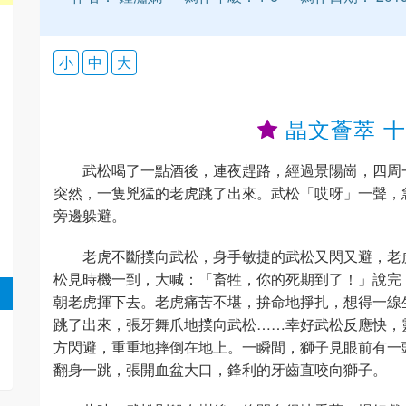
小
中
大
晶文薈萃 
武松喝了一點酒後，連夜趕路，經過景陽崗，四周
突然，一隻兇猛的老虎跳了出來。武松「哎呀」一聲，
旁邊躲避。
老虎不斷撲向武松，身手敏捷的武松又閃又避，老
松見時機一到，大喊：「畜牲，你的死期到了！」說完
朝老虎揮下去。老虎痛苦不堪，拚命地掙扎，想得一線
跳了出來，張牙舞爪地撲向武松……幸好武松反應快，
方閃避，重重地摔倒在地上。一瞬間，獅子見眼前有一
翻身一跳，張開血盆大口，鋒利的牙齒直咬向獅子。