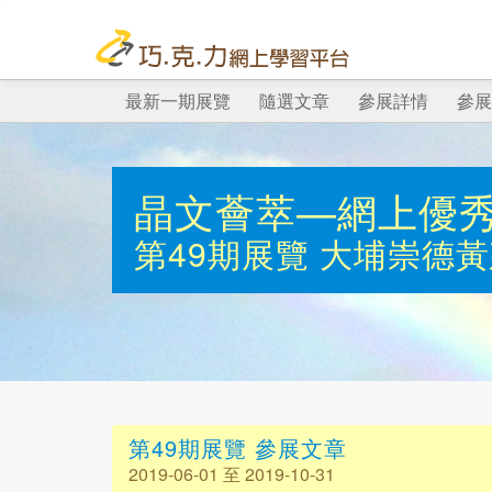
最新一期展覽
隨選文章
參展詳情
參展
晶文薈萃—網上優
第49期展覽
大埔崇德黃
第49期展覽 參展文章
2019-06-01 至 2019-10-31