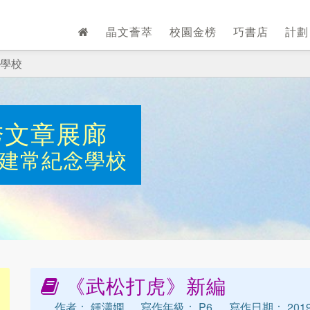
晶文薈萃
校園金榜
巧書店
計
學校
秀文章展廊
建常紀念學校
《武松打虎》新編
作者： 鍾瀟嫻
寫作年級： P6
寫作日期： 2019