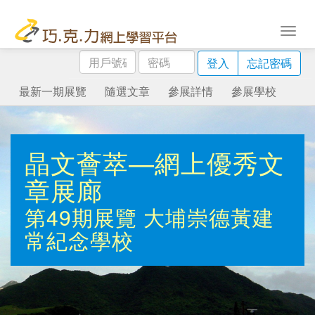
用
密
登入
忘記密碼
戶
碼
號
最新一期展覽
隨選文章
參展詳情
參展學校
碼
晶文薈萃—網上優秀文
章展廊
第49期展覽
大埔崇德黃建
常紀念學校