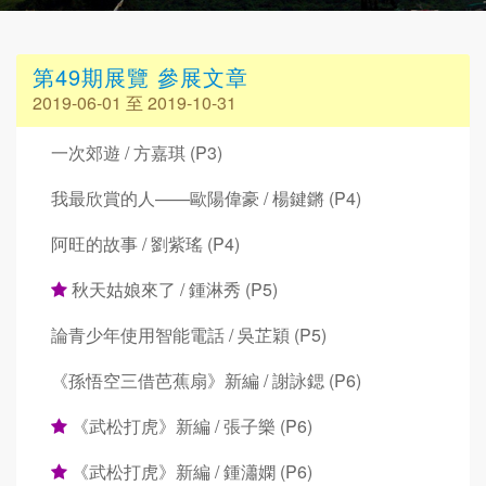
第49期展覽 參展文章
2019-06-01 至 2019-10-31
一次郊遊 / 方嘉琪 (P3)
我最欣賞的人——歐陽偉豪 / 楊鍵鏘 (P4)
阿旺的故事 / 劉紫瑤 (P4)
秋天姑娘來了 / 鍾淋秀 (P5)
論青少年使用智能電話 / 吳芷穎 (P5)
《孫悟空三借芭蕉扇》新編 / 謝詠鍶 (P6)
《武松打虎》新編 / 張子樂 (P6)
《武松打虎》新編 / 鍾瀟嫻 (P6)