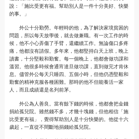
說：「施比受更有福。幫助別人是一件十分美好、快樂
的事。」
外公十分勤勞。年輕時的他，為了解決家境貧困的
問題，所以每天放學後，就去做兼職。有一次工作的時
候，他不小心弄傷了手臂，還繼續工作。無論傷口多疼
痛，他都沒有請假。多年來，他都堅持白天上班，晚上
讀書，十分堅毅和勤奮。每一個晚上，他都會做功課和
溫習。他很多時候會通宵達旦做功課，直到做完才肯休
息。儘管外公每天只睡四、五個小時，但他仍憑堅毅和
勤奮的精神克服各種困難。那時的他不但能養活一家
人，而且成績還是名列前茅。
外公為人善良。當有餘下錢的時候，他都會把金錢
捐給孤兒院。雖然錢不多，才幾十塊錢，但他相信「施
比受更有福」，覺得幫助別人是十分快樂的。他從十六
歲起，一直從不間斷地捐錢給孤兒院。