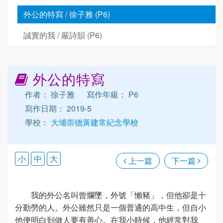
外公的特寫 / 徐子雅 (P6)
誠實的我 / 嚴詩韻 (P6)
外公的特寫
作者： 徐子雅
寫作年級： P6
寫作日期： 2019-5
學校：
大埔崇德黃建常紀念學校
小
中
大
上一篇
下一篇
我的外公名叫曾爛墜，外號「懶豬」，但他卻是十
分勤勞的人。外公雖然只是一個普通的高中生，但自小
他便明白到做人要有善心。在我小時候，他經常對我