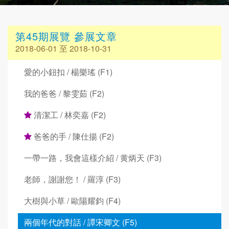
第45期展覽 參展文章
2018-06-01 至 2018-10-31
愛的小鈕扣 / 楊樂瑤 (F1)
我的爸爸 / 黎雯茹 (F2)
清潔工 / 林奕嘉 (F2)
爸爸的手 / 陳仕揚 (F2)
一帶一路，我會這樣介紹 / 黄炳天 (F3)
老師，謝謝您！ / 羅淳 (F3)
大樹與小草 / 歐陽耀鈞 (F4)
兩個年代的對話 / 譚宋卿文 (F5)