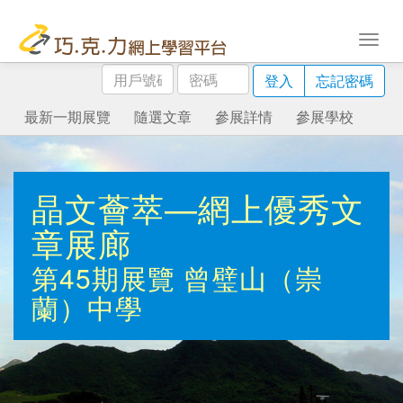
用
密
登入
忘記密碼
戶
碼
號
最新一期展覽
隨選文章
參展詳情
參展學校
碼
晶文薈萃—網上優秀文
章展廊
第45期展覽
曾璧山（崇
蘭）中學