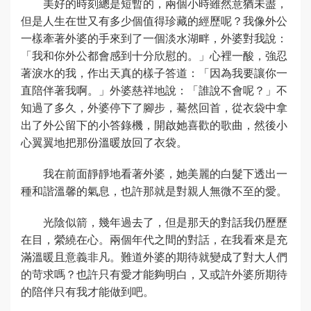
美好的時刻總是短暫的，兩個小時雖然意猶未盡，
但是人生在世又有多少個值得珍藏的經歷呢？我像外公
一樣牽著外婆的手來到了一個淡水湖畔，外婆對我說：
「我和你外公都會感到十分欣慰的。」心裡一酸，強忍
著淚水的我，作出天真的樣子答道：「因為我要讓你一
直陪伴著我啊。」外婆慈祥地說：「誰說不會呢？」不
知過了多久，外婆停下了腳步，驀然回首，從衣袋中拿
出了外公留下的小答錄機，開啟她喜歡的歌曲，然後小
心翼翼地把那份溫暖放回了衣袋。
我在前面靜靜地看著外婆，她美麗的白髮下透出一
種和諧溫馨的氣息，也許那就是對親人無微不至的愛。
光陰似箭，幾年過去了，但是那天的對話我仍歷歷
在目，縈繞在心。兩個年代之間的對話，在我看來是充
滿溫暖且意義非凡。難道外婆的期待就變成了對大人們
的苛求嗎？也許只有愛才能夠明白，又或許外婆所期待
的陪伴只有我才能做到吧。