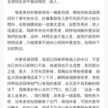
去尋找生命中最珍惜的「故人」。
每當來到外婆家就有一種親切感，獨有的味道讓我
回到了童年的生活，好像重新投入那不到四尺的小娃兒
體內，但那感覺宛如一道萬丈霞光，短暫而美好，使人
流連忘返。我經常坐在外婆旁邊，靜靜地傾聽外婆訴說
我們的故事。這時，時間永遠不盡人意，趁我不經意時
悄悄流逝，只能懷著不捨的心情與外婆道別，並期待下
次的對話。
外婆有個習慣，就是記得家裡每個人的生日，可是
自己的生日卻閉口不提，就連我也不太清楚，直到那次
之後。那天，天空烏雲密佈，我獨自在學校裡看書，傾
盆大雨就像飛流直下三千尺，瞬間淋濕整個世界。突然
同學告訴我學校門口有我的東西，在百思不得其解的情
況下，我懷著好奇心去到了門口。校工說：「這是一個
老人送來的。」我打開看，原來是一個蛋糕。我恍然大
悟，沒有多想似箭般衝了出門，尋找外婆，可惜外婆早
已離去。從此以後，我就下定決心每次都要陪外婆過生