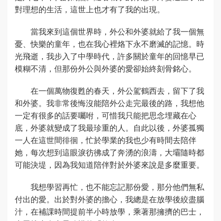
對理想的生活，這世上也才有了我的出現。
當我來到這個世界時，外公和外婆就給了我一個無
憂、快樂的童年，也在我心裡烙下永不磨滅的記憶。時
光飛逝，我步入了中學時代，許多關於童年的回憶早已
模糊不清，但那份外公與外婆的愛卻始終刻骨銘心。
在一個萬物復甦的春天，外公駕鶴西去，留下了我
和外婆。我非常後悔沒能陪外公走完最後的路，我想他
一定有很多的話要囑咐，可惜我只能把思念埋藏在心
底，外婆就變成了我最珍重的人。自此以後，外婆孤獨
一人在這世間徘徊，忙於學業的我也少有時間去陪伴
她，每次想到這眼淚彷彿成了奔湧的浪濤，大壩隨時都
可能決堤，因為我知道陪伴對於外婆來說是多麼重要。
我想學習再忙，也不能忘記那份愛，那分他們無私
付出的愛。出於對外婆的擔心，我總是在放學後絞盡腦
汁，在補課時間提前半小時放學，乘著那擁擠的巴士，