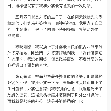
日。這樣也就有了我和外婆最有意義的一次對話。
五月四日就是外婆的生日了，在前兩天我就先向學
校請假，打算為外婆準備一個神秘禮物。我用盡了自己
的「小金庫」，包下了兩個小時的餐廳，希望給外婆一
些驚喜。
破曉剛臨，我就換上了外婆最喜歡的復古西裝來到
外婆家接她。剛進門，外婆驚訝地問我：「為什麼穿這
件衣服？」我沒有回答，僅是微笑面對，不過外婆的笑
容裡透出了甜美的喜悅。
來到餐廳，裡面都放著外婆喜歡的音樂，那是屬於
外婆的回憶。我扶外婆坐下後，餐廳服務員隨即推上了
生日蛋糕，外婆也意識到我特別的心意，眼眶也泛出了
欣慰的淚花。這場景彷彿讓外婆回到了與外公相識時，
而我就是那時的外公，這是外婆熟悉的年代。