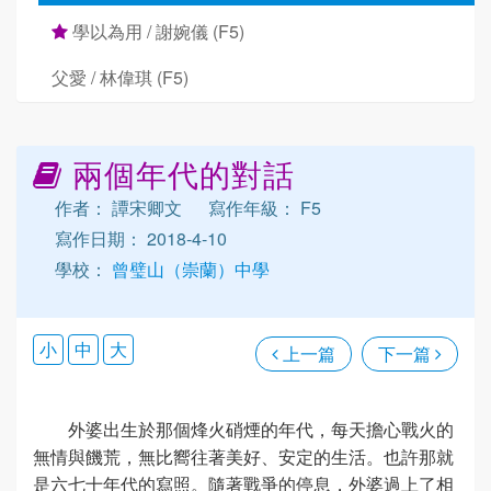
學以為用 / 謝婉儀 (F5)
父愛 / 林偉琪 (F5)
兩個年代的對話
作者： 譚宋卿文
寫作年級： F5
寫作日期： 2018-4-10
學校：
曾璧山（崇蘭）中學
小
中
大
上一篇
下一篇
外婆出生於那個烽火硝煙的年代，每天擔心戰火的
無情與饑荒，無比嚮往著美好、安定的生活。也許那就
是六七十年代的寫照。隨著戰爭的停息，外婆過上了相