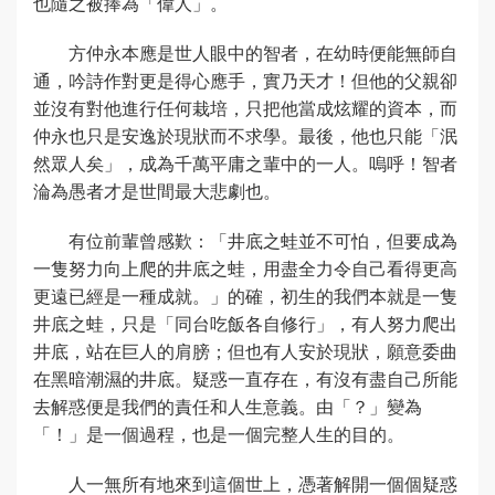
也隨之被捧為「偉人」。
方仲永本應是世人眼中的智者，在幼時便能無師自
通，吟詩作對更是得心應手，實乃天才！但他的父親卻
並沒有對他進行任何栽培，只把他當成炫耀的資本，而
仲永也只是安逸於現狀而不求學。最後，他也只能「泯
然眾人矣」，成為千萬平庸之輩中的一人。嗚呼！智者
淪為愚者才是世間最大悲劇也。
有位前輩曾感歎：「井底之蛙並不可怕，但要成為
一隻努力向上爬的井底之蛙，用盡全力令自己看得更高
更遠已經是一種成就。」的確，初生的我們本就是一隻
井底之蛙，只是「同台吃飯各自修行」，有人努力爬出
井底，站在巨人的肩膀；但也有人安於現狀，願意委曲
在黑暗潮濕的井底。疑惑一直存在，有沒有盡自己所能
去解惑便是我們的責任和人生意義。由「？」變為
「！」是一個過程，也是一個完整人生的目的。
人一無所有地來到這個世上，憑著解開一個個疑惑