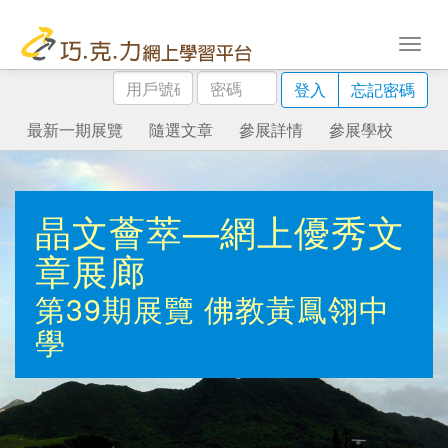
用
密
登入
忘記密碼
戶
碼
號
最新一期展覽
隨選文章
參展詳情
參展學校
碼
晶文薈萃—網上優秀文
章展廊
第39期展覽
佛教黃鳳翎中
學