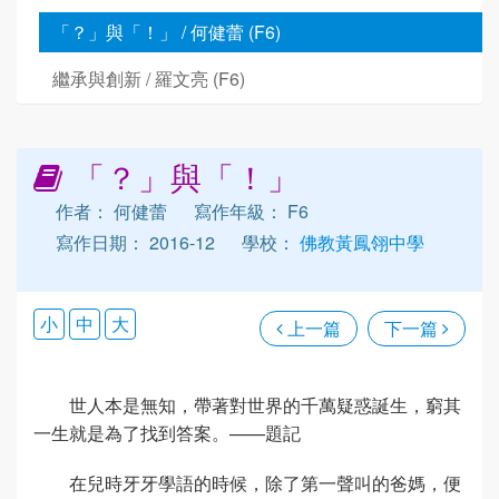
「？」與「！」 / 何健蕾 (F6)
繼承與創新 / 羅文亮 (F6)
「？」與「！」
作者： 何健蕾
寫作年級： F6
寫作日期： 2016-12
學校：
佛教黃鳳翎中學
小
中
大
上一篇
下一篇
世人本是無知，帶著對世界的千萬疑惑誕生，窮其
一生就是為了找到答案。——題記
在兒時牙牙學語的時候，除了第一聲叫的爸媽，便