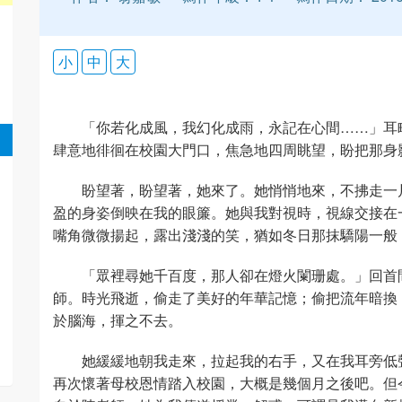
小
中
大
「你若化成風，我幻化成雨，永記在心間……」耳
肆意地徘徊在校園大門口，焦急地四周眺望，盼把那身
盼望著，盼望著，她來了。她悄悄地來，不拂走一
盈的身姿倒映在我的眼簾。她與我對視時，視線交接在
嘴角微微揚起，露出淺淺的笑，猶如冬日那抹驕陽一般
「眾裡尋她千百度，那人卻在燈火闌珊處。」回首
師。時光飛逝，偷走了美好的年華記憶；偷把流年暗換
於腦海，揮之不去。
她緩緩地朝我走來，拉起我的右手，又在我耳旁低
再次懷著母校恩情踏入校園，大概是幾個月之後吧。但