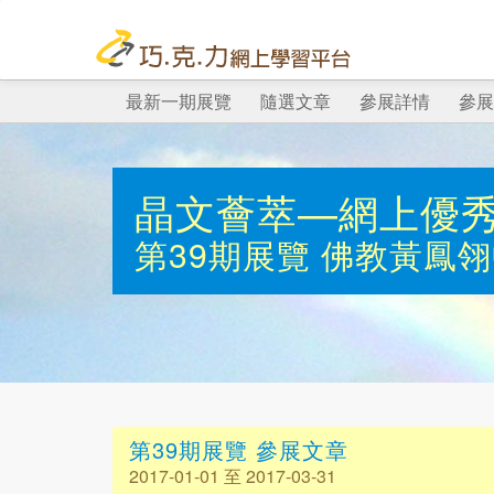
最新一期展覽
隨選文章
參展詳情
參展
晶文薈萃—網上優
第39期展覽
佛教黃鳳翎
第39期展覽 參展文章
2017-01-01 至 2017-03-31