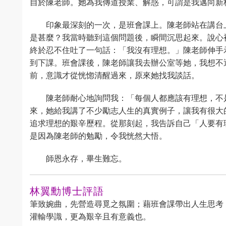
自於陳老師。她為我傳道授業、解惑，可謂是我邁向新
印象最深刻的一次，是班會課上。陳老師站在講台
是甚麼？我當時聽到這個問題後，瞬間沉思起來。說心
終於忍不住吐了一句話：「我沒有理想。」陳老師伸手
到下課。班會課後，陳老師讓我去辦公室等她，我想不
前，意識才從恍惚清醒過來，原來她找我談話。
陳老師耐心地詢問我：「每個人都應該有理想，不
來，她給我講了不少勵志人生的真實例子，讓我有很大
追求理想的艱辛歷程。從那刻起，我告訴自己「人要有
是因為陳老師的勉勵，令我恍然大悟。
師恩永存，畢生難忘。
林翼勳博士評語
筆致婉曲，先營造尋覓之氛圍；藉班會課帶出人生思考
灌輸學識，更為艱辛且有意義也。