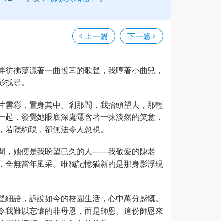
上一篇
下一篇
畔彷彿蕩漾著一曲悅耳的歌聲，我哼著小曲兒，
影找尋。
片雲彩，置身其中。剎那間，我抬頭望去，那輕
一起，發覺她眼底深處隱含著一抹淡然的笑意，
，若隱約現，卻無法令人忽視。
間，她便是我盼望已久的人——我敬愛的陳老
，全無當年風采。唯獨記憶猶新的是那身影浮現
聲細語，訴說如今的校園生活，心中萬分感慨。
令我難以忘懷的非母恩，而是師恩。這份師恩來