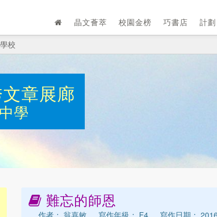
晶文薈萃
校園金榜
巧書店
計
學校
秀文章展廊
中學
難忘的師恩
作者： 翁嘉敏
寫作年級： F4
寫作日期： 2016