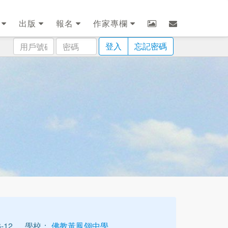
劃
出版
報名
作家專欄
用
密
登入
忘記密碼
戶
碼
號
碼
-12
學校：
佛教黃鳳翎中學