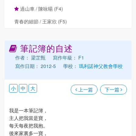
過山車 / 陳咏暘 (F4)
青春的細節 / 王家欣 (F5)
筆記簿的自述
作者： 梁芷甄
寫作年級： F1
寫作日期： 2012-5
學校：
瑪利諾神父教會學校
小
中
大
上一篇
下一篇
我是一本筆記簿，
主人把我當是寶，
每天每夜把我抱。
後來家裏多一寶，