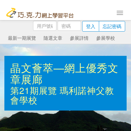
用
密
登入
忘記密碼
戶
碼
號
最新一期展覽
隨選文章
參展詳情
參展學校
碼
晶文薈萃—網上優秀文
章展廊
第21期展覽
瑪利諾神父教
會學校