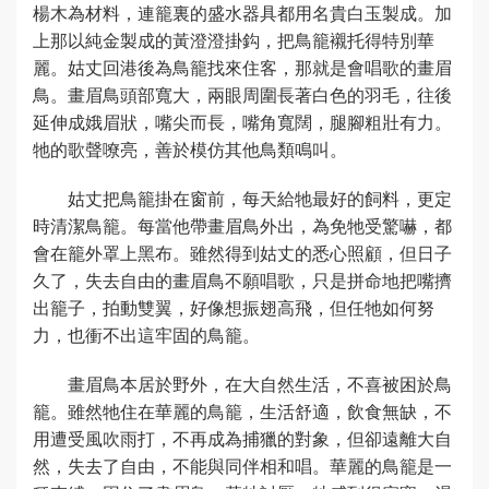
楊木為材料，連籠裏的盛水器具都用名貴白玉製成。加
上那以純金製成的黃澄澄掛鈎，把鳥籠襯托得特別華
麗。姑丈回港後為鳥籠找來住客，那就是會唱歌的畫眉
鳥。畫眉鳥頭部寬大，兩眼周圍長著白色的羽毛，往後
延伸成娥眉狀，嘴尖而長，嘴角寬闊，腿腳粗壯有力。
牠的歌聲嘹亮，善於模仿其他鳥類鳴叫。
姑丈把鳥籠掛在窗前，每天給牠最好的飼料，更定
時清潔鳥籠。每當他帶畫眉鳥外出，為免牠受驚嚇，都
會在籠外罩上黑布。雖然得到姑丈的悉心照顧，但日子
久了，失去自由的畫眉鳥不願唱歌，只是拼命地把嘴擠
出籠子，拍動雙翼，好像想振翅高飛，但任牠如何努
力，也衝不出這牢固的鳥籠。
畫眉鳥本居於野外，在大自然生活，不喜被困於鳥
籠。雖然牠住在華麗的鳥籠，生活舒適，飲食無缺，不
用遭受風吹雨打，不再成為捕獵的對象，但卻遠離大自
然，失去了自由，不能與同伴相和唱。華麗的鳥籠是一