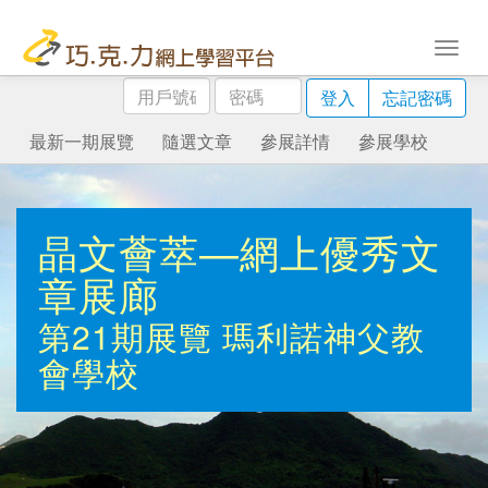
用
密
登入
忘記密碼
戶
碼
號
最新一期展覽
隨選文章
參展詳情
參展學校
碼
晶文薈萃—網上優秀文
章展廊
第21期展覽
瑪利諾神父教
會學校