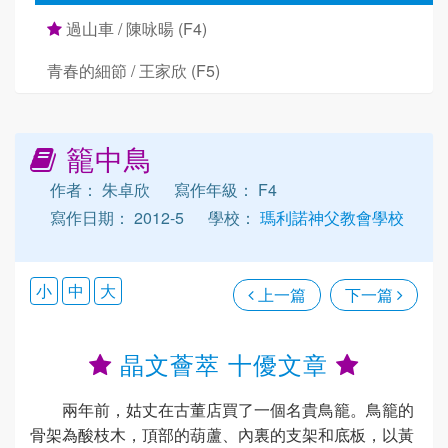
過山車 / 陳咏暘 (F4)
青春的細節 / 王家欣 (F5)
籠中鳥
作者： 朱卓欣
寫作年級： F4
寫作日期： 2012-5
學校：
瑪利諾神父教會學校
小
中
大
上一篇
下一篇
晶文薈萃 十優文章
兩年前，姑丈在古董店買了一個名貴鳥籠。鳥籠的
骨架為酸枝木，頂部的葫蘆、內裏的支架和底板，以黃