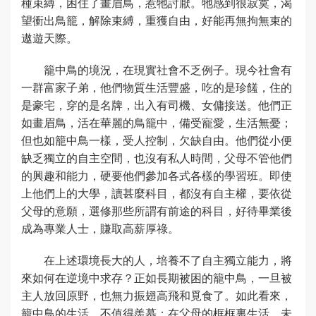
種束縛，困住了畫眉鳥，惹牠討厭。牠感到很寂寞，渴
望衝出鳥籠，解除束縛，重獲自由，好能再無拘無束的
遨遊天際。
籠中鳥的境況，在現實社會不乏例子。現今社會有
一群富家子弟，他們物質生活豐盛，吃的是珍饈，住的
是豪宅，穿的是名牌，出入有司機、女傭接送。他們正
如畫眉鳥，活在華麗的鳥籠中，備受寵愛，生活無憂；
但也如籠中鳥一樣，受人控制，欠缺自由。他們從小便
缺乏獨立的自主空間，也沒有私人時間，父母不管他們
的興趣和能力，硬要他們參加各式各樣的學習班。即使
上他們上的大學，讀甚麼科目，都沒有自主權，要依從
父母的意願，選修那些所謂有前途的科目，好待畢業後
成為專業人士，賺取高薪厚祿。
在上述環境長大的人，培養不了自主獨立能力，將
來如何在逆境中求存？正如長期被困的籠中鳥，一旦被
主人放回原野，也無力振翅高飛和覓食了。如此看來，
籠中鳥的生活，不值得羨慕；在父母的框框裏生活，未