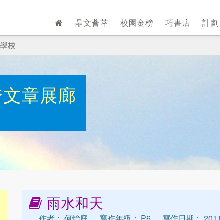
晶文薈萃
校園金榜
巧書店
計
學校
秀文章展廊
雨水和天
作者： 何怡庭
寫作年級： P6
寫作日期： 2011-