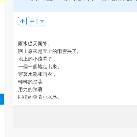
小
中
大
雨水從天而降。
啊！原來是天上的雨雲哭了。
地上的小孩悶了，
一個一個地走出來。
穿著水靴和雨衣，
輕輕的踏著，
用力的踏著，
同樣的踏著小水氹。