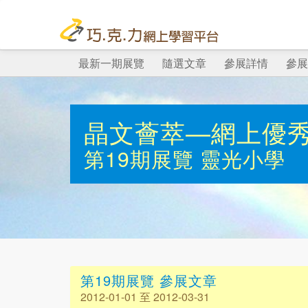
最新一期展覽
隨選文章
參展詳情
參展
晶文薈萃—網上優
第19期展覽
靈光小學
第19期展覽 參展文章
2012-01-01 至 2012-03-31