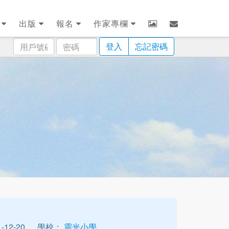
劃
出版
報名
作家專欄
用
密
登入
忘記密碼
戶
碼
號
碼
12-20
學校：
靈光小學