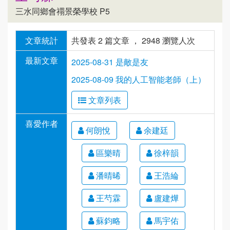
三水同鄉會禤景榮學校 P5
文章統計
共發表 2 篇文章 ， 2948 瀏覽人次
最新文章
2025-08-31 是敵是友
2025-08-09 我的人工智能老師（上）
文章列表
喜愛作者
何朗悅
余建廷
區樂晴
徐梓韻
潘晴晞
王浩綸
王芍霖
盧建燁
蘇鈞略
馬宇佑