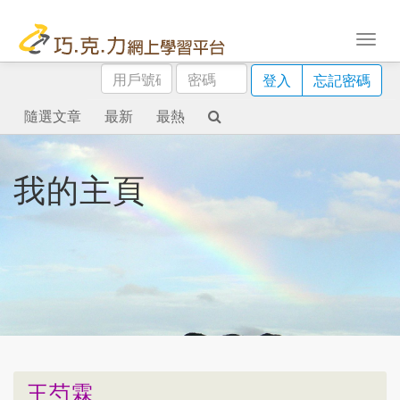
用
密
登入
忘記密碼
戶
碼
號
隨選文章
最新
最熱
碼
我的主頁
王芍霖