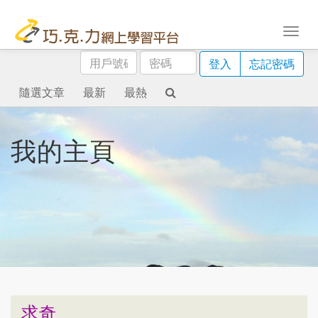
用
密
登入
忘記密碼
戶
碼
號
隨選文章
最新
最熱
碼
我的主頁
求奇