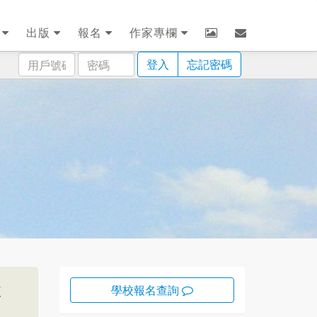
劃
出版
報名
作家專欄
用
密
登入
忘記密碼
戶
碼
號
碼
使
學校報名查詢