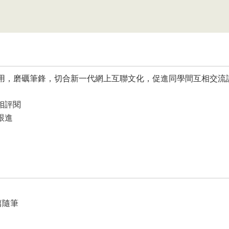
用，磨礪筆鋒，切合新一代網上互聯文化，促進同學間互相交流
相評閱
跟進
篇隨筆