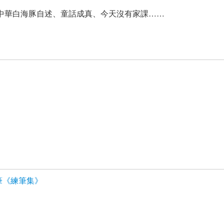
中華白海豚自述、童話成真、今天沒有家課……
筆《練筆集》