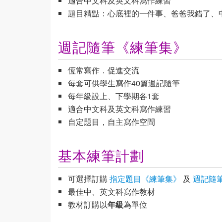
適合中文科及英文科寫作練習
題目精點：心底裡的一件事、爸爸我錯了、
週記隨筆《練筆集》
恆常寫作．促進交流
每套可供學生寫作40篇週記隨筆
每年級設上、下學期各1套
適合中文科及英文科寫作練習
自定題目，自主寫作空間
基本練筆計劃
可選擇訂購
指定題目《練筆集》
及
週記隨
最佳中、英文科寫作教材
教材訂購以
年級
為單位