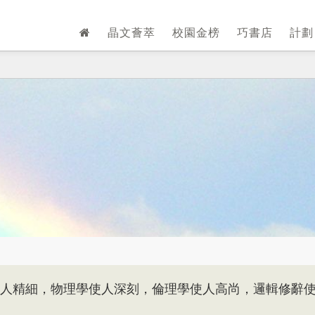
晶文薈萃
校園金榜
巧書店
計
人精細，物理學使人深刻，倫理學使人高尚，邏輯修辭