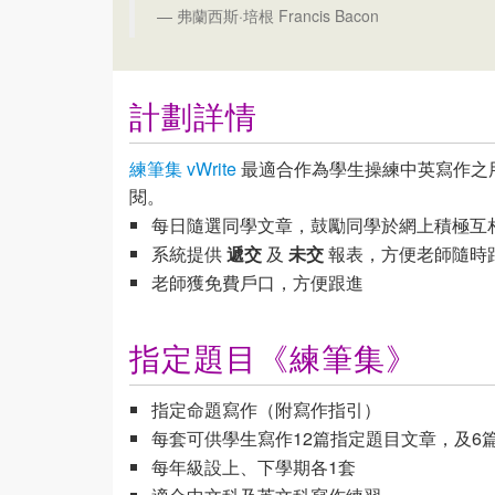
弗蘭西斯·培根 Francis Bacon
計劃詳情
練筆集 vWrite
最適合作為學生操練中英寫作之
閱。
每日隨選同學文章，鼓勵同學於網上積極互
系統提供
遞交
及
未交
報表，方便老師隨時
老師獲免費戶口，方便跟進
指定題目《練筆集》
指定命題寫作（附寫作指引）
每套可供學生寫作12篇指定題目文章，及6
每年級設上、下學期各1套