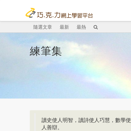
隨選文章
最新
最熱
練筆集
讀史使人明智，讀詩使人巧慧，數學使
人善辯。