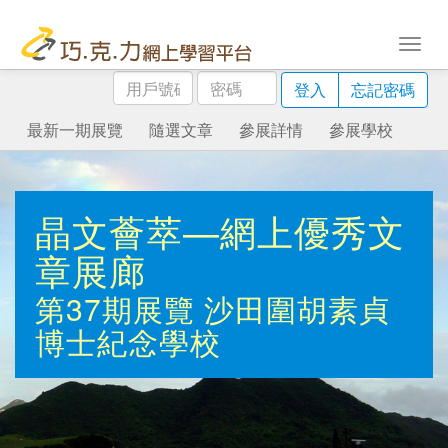
用
密
登入
忘記密碼
戶
碼
號
最新一期展覽
隨選文章
參展詳情
參展學校
碼
晶文薈萃—網上優秀文
章展廊
第37期展覽
沙田圍胡素貞
博士紀念學校