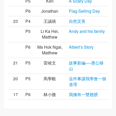
P5
Ken
A Scary Day
P6
Jonathan
Flag-Selling Day
23
P4
王誠禧
自然災害
P5
Li Ka Hei,
Andy and his family
Matthew
P6
Ma Hok Ngai,
Albert’s Story
Matthew
21
P5
雷竣文
故事新編──愚公移
山
20
P5
馬學毅
這件事讓我學會一個
道理
17
P6
林小微
我擁有一雙翅膀