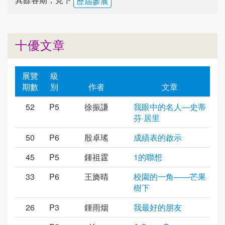
歷屆參展
十優文章
展覽
級
期數
別
作者
文章
52
P5
徐振謙
我眼中的名人—史蒂
芬·居里
50
P6
殷卓瑤
成績表的啟示
45
P5
鍾祖霆
1的聯想
33
P6
王旖晴
校園的一角——芒果
樹下
26
P3
鍾雨烟
我最好的朋友