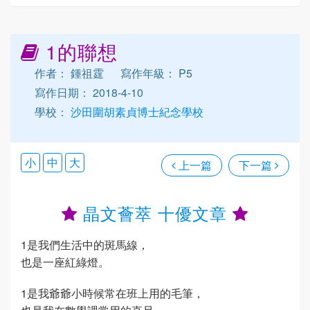
1的聯想
作者： 鍾祖霆
寫作年級： P5
寫作日期： 2018-4-10
學校：
沙田圍胡素貞博士紀念學校
小
中
大
上一篇
下一篇
晶文薈萃 十優文章
1是我們生活中的斑馬線，
也是一座紅綠燈。
1是我爺爺小時候常在班上用的毛筆，