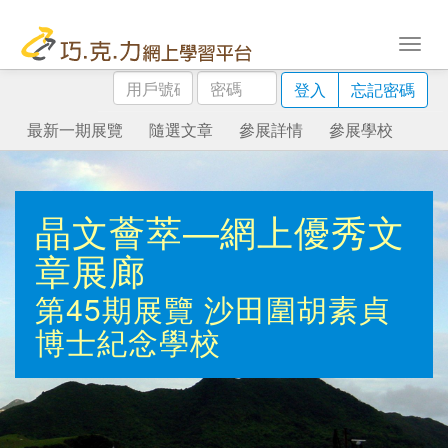
用
密
登入
忘記密碼
戶
碼
號
最新一期展覽
隨選文章
參展詳情
參展學校
碼
晶文薈萃—網上優秀文
章展廊
第45期展覽
沙田圍胡素貞
博士紀念學校