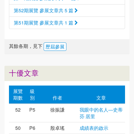
第52期展覽 參展文章共 5 篇
第51期展覽 參展文章共 1 篇
其餘各期，見下
歷屆參展
十優文章
展覽
級
期數
別
作者
文章
52
P5
徐振謙
我眼中的名人—史蒂
芬·居里
50
P6
殷卓瑤
成績表的啟示