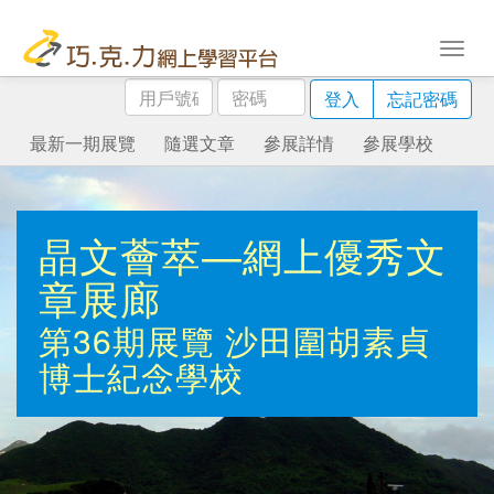
用
密
登入
忘記密碼
戶
碼
號
最新一期展覽
隨選文章
參展詳情
參展學校
碼
晶文薈萃—網上優秀文
章展廊
第36期展覽
沙田圍胡素貞
博士紀念學校