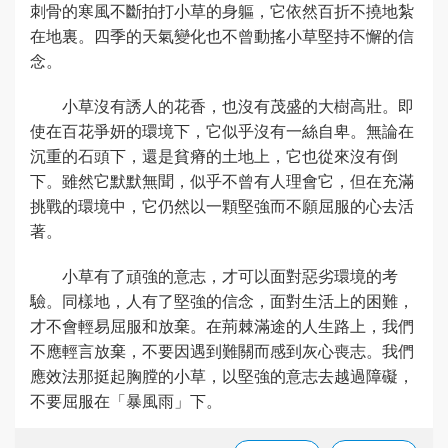
刺骨的寒風不斷拍打小草的身軀，它依然百折不撓地紮
在地裏。四季的天氣變化也不曾動搖小草堅持不懈的信
念。
小草沒有誘人的花香，也沒有茂盛的大樹高壯。即
使在百花爭妍的環境下，它似乎沒有一絲自卑。無論在
沉重的石頭下，還是貧瘠的土地上，它也從來沒有倒
下。雖然它默默無聞，似乎不曾有人理會它，但在充滿
挑戰的環境中，它仍然以一顆堅強而不願屈服的心去活
著。
小草有了頑強的意志，才可以面對惡劣環境的考
驗。同樣地，人有了堅強的信念，面對生活上的困難，
才不會輕易屈服和放棄。在荊棘滿途的人生路上，我們
不應輕言放棄，不要因遇到難關而感到灰心喪志。我們
應效法那挺起胸膛的小草，以堅強的意志去越過障礙，
不要屈服在「暴風雨」下。