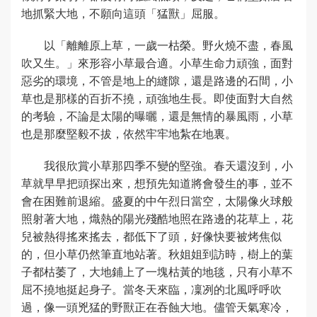
地抓緊大地，不願向這頭「猛獸」屈服。
以「離離原上草，一歲一枯榮。野火燒不盡，春風
吹又生。」來形容小草最合適。小草生命力頑強，面對
惡劣的環境，不管是地上的縫隙，還是路邊的石間，小
草也是那樣的百折不撓，頑強地生長。即使面對大自然
的考驗，不論是太陽的曝曬，還是無情的暴風雨，小草
也是那麼堅毅不拔，依然牢牢地紮在地裏。
我很欣賞小草那四季不變的堅強。春天還沒到，小
草就早早把頭探出來，想預先知道將會發生的事，並不
會在困難前退縮。盛夏的中午烈日當空，太陽像火球般
照射著大地，熾熱的陽光殘酷地照在路邊的花草上，花
兒被熱得搖來搖去，都低下了頭，好像快要被烤焦似
的，但小草仍然筆直地站著。秋姐姐到訪時，樹上的葉
子都枯萎了，大地鋪上了一塊枯黃的地毯，只有小草不
屈不撓地挺起身子。當冬天來臨，凜冽的北風呼呼吹
過，像一頭兇猛的野獸正在吞蝕大地。儘管天氣寒冷，