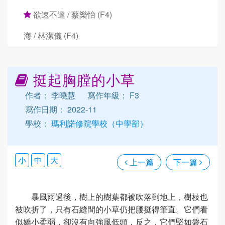
欲速不達 / 蔡樂怡 (F4)
海 / 林潔儀 (F4)
挺起胸膛的小草
作者： 李曉慧
寫作年級： F3
寫作日期： 2022-11
學校：
瑪利諾修院學校（中學部）
小
中
大
上一篇
下一篇
暴風雨過後，樹上的樹葉都被吹落到地上，樹枝也
被吹折了，只有石縫間的小草仍把腰挺得筆直。它們看
似嬌小柔弱，卻沒有向強風低頭，反之，它們堅如磐石