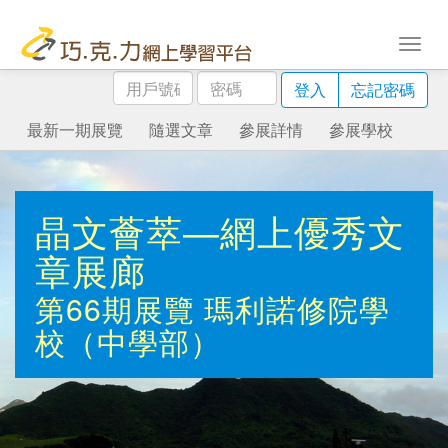
用
密
登入
忘記密碼
戶
碼
號
最新一期展覽
隨選文章
參展詳情
參展學校
碼
晶文薈萃—網上優秀文
章展廊
第66期展覽
瑪利諾修院學
校（中學部）