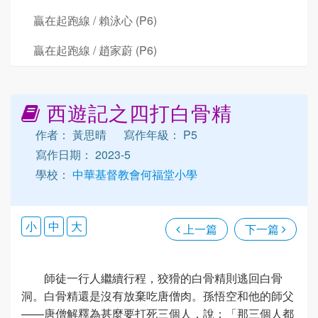
贏在起跑線 / 賴泳心 (P6)
贏在起跑線 / 趙家蔚 (P6)
西遊記之四打白骨精
作者： 黃思晴
寫作年級： P5
寫作日期： 2023-5
學校：
中華基督教會何福堂小學
小
中
大
上一篇
下一篇
師徒一行人繼續行程，狡猾的白骨精則逃回白骨
洞。白骨精還是沒有放棄吃唐僧肉。孫悟空和他的師父
——唐僧解釋為甚麼要打死三個人，說：「那三個人都