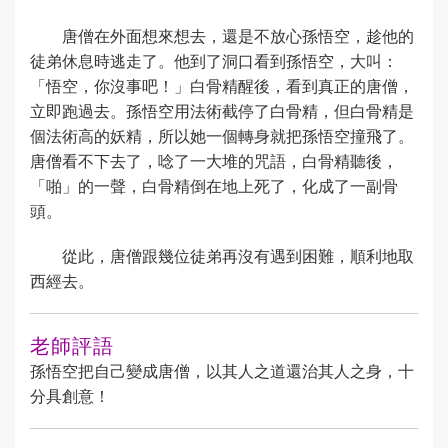
唐僧在外面想來想去，還是不放心孫悟空，趁他的
徒弟休息時逃走了。他到了洞口看到孫悟空，大叫：
「悟空，你沒事吧！」白骨精醒後，看到真正的唐僧，
立即跑過去。孫悟空用法術截停了白骨精，但白骨精是
個法術高的妖精，所以她一個轉身就把孫悟空撞飛了。
唐僧看不下去了，唸了一大堆的咒語，白骨精聽後，
「啪」的一聲，白骨精倒在地上死了，化成了一副骨
頭。
從此，唐僧跟幾位徒弟再沒有遇到困難，順利地取
西經去。
老師評語
孫悟空把自己變成唐僧，以其人之道還治其人之身，十
分具創意！