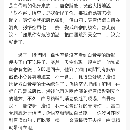
是白骨精的化身來的。」唐僧聽後，恍然大悟地說：
「對不起，悟空，是我錯怪了你。那我們應該怎樣
辦？」孫悟空就把唐僧帶到一個山洞，讓唐僧獨自留在
洞裏。孫悟空用七十二變，變成唐僧的模樣。臨走前
說：「如果你有危險的話，把白煙放到天空中。」說完
就走了。
過了一段時間，孫悟空還沒有看到白骨精的蹤影，
便去了山下吃果子。突然，天空出現一縷白煙，他知道
唐僧有危險，立即趕回去。他到了洞口就聞到有妖氣，
然後小心翼翼地進去。不一會兒，孫悟空發現了唐僧，
唐僧被白骨精的士兵綁住了，孫悟空先把繩子解開，再
把自己變成唐僧。然後他再叫兩位師弟把唐僧帶到安全
的地方。不久，白骨精聽到消息後趕到現場。白骨精
說：「唐僧呀，唐僧，我一定會好好的善待你。」當白
骨精靠近唐僧時，孫悟空就變回自己說：「你沒可能吃
到唐僧肉的，再吃我一棒！」金箍棒劈下去後，白骨精
就暈倒在地。