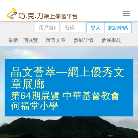
用
密
登入
忘記密碼
戶
碼
號
最新一期展覽
隨選文章
參展詳情
參展學校
碼
晶文薈萃—網上優秀文
章展廊
第64期展覽
中華基督教會
何福堂小學