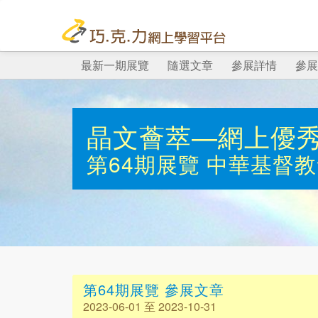
最新一期展覽
隨選文章
參展詳情
參展
晶文薈萃—網上優
第64期展覽
中華基督教
第64期展覽 參展文章
2023-06-01 至 2023-10-31