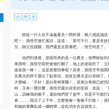
小
中
大
師徒一行人在不遠處看見一間村屋，豬八戒提議說
吧！」孫悟空連忙搖頭，說道：「那可不行，要是有妖
兒，師父也很餓，我們還是去那裏吧。」悟空同意了。
他們到達後，迎面而來的是一位農夫，他帶師徒到
東西時，孫悟空卻把食物打翻了，地上的老鼠吃了，立
接老孫一棒！」這是甚麼回事呢？原來，孫悟空早就聞
見農夫的脖子露出了點骨頭，就肯定農夫是白骨精了。
大聲喊：「不好！是白骨精軍團！」原來白骨精已經預
時，又有一聲巨響，孫悟空露出得意的笑容，並說：「
山，訓練我的猴子，還給牠們穿了盔甲，你是不可能打
會……，我活了上千年，怎麼會被一隻猴子打敗！」孫
和她的軍團化成一縷輕煙，從此消失在這個世上。