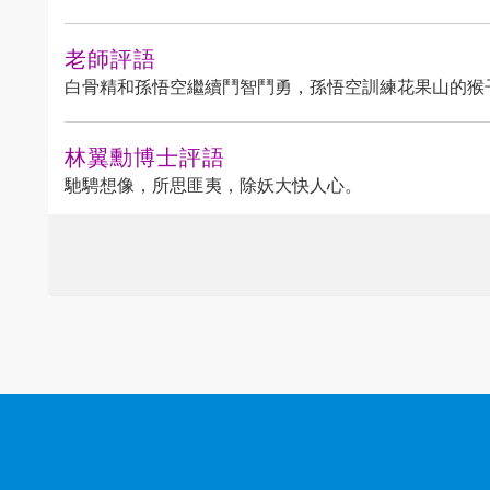
老師評語
白骨精和孫悟空繼續鬥智鬥勇，孫悟空訓練花果山的猴
林翼勳博士評語
馳騁想像，所思匪夷，除妖大快人心。