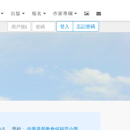
劃
出版
報名
作家專欄
用
密
登入
忘記密碼
戶
碼
號
碼
-5
學校：
中華基督教會何福堂小學