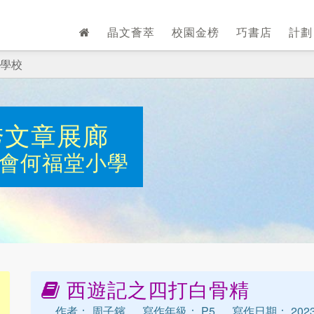
晶文薈萃
校園金榜
巧書店
計
學校
秀文章展廊
會何福堂小學
西遊記之四打白骨精
作者： 周子鑌
寫作年級： P5
寫作日期： 2023