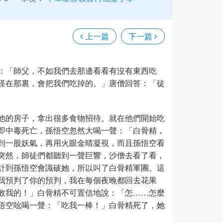
上一篇
下一篇
：「師父，不如我們去那邊看看有沒有東西吃
怪在那裏，會把我們吃掉的。」唐僧回答：「徒
他的房子，拿出很多食物招待。就在他們開始吃
即中毒死亡，孫悟空忽然大喝一聲：「白骨精，
到一股妖氣，再用火眼金晴凝視，而且孫悟空看
突然，師徒們都聽到一聲巨響，沙僧去看了看，
計到孫悟空會識破她，所以叫了白骨精軍團。這
我預判了你的預判，我在每個夜晚都回去花果
敗我的！」白骨精不可置信地說：「怎……怎麼
悟空吆喝一聲：「吃我一棒！」白骨精死了，她