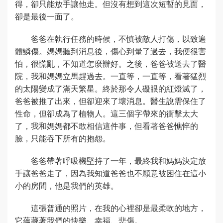
得，卻只能放手讓他走。但沒有想到這次短暫的見面，
卻是最後一面了。
爸爸在執行任務的時候，不慎被敵人打傷，以致遍
體鱗傷。媽媽聽到消息後，傷心到暈了過去，我便很害
怕，很慌亂，不知道怎麼辦好。之後，爸爸被送去了醫
院，我和媽媽立馬趕過去。一直等，一直等，看著猛烈
的太陽變成了滿天繁星。終於那令人礙眼的紅燈滅了，
爸爸被推了出來，但卻迎來了壞消息。醫生說需保住了
性命，但卻成為了植物人。這三個字帶來的衝擊太大
了，我和媽媽都不敢相信這件事，但看著爸爸憔悴的
臉，只能吞下所有的抱怨。
爸爸帶著呼吸機堅持了一年，最終我和媽媽決定放
手讓爸爸走了，因為我知道爸爸也不願意被困住在這小
小的房間，他是我們的英雄。
這張普通的照片，在我的心裡卻是最柔軟的地方，
它蘊藏著我們的快樂、幸福、悲傷。