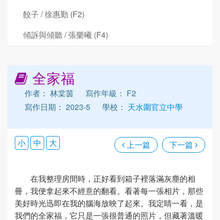
餃子 / 徐惠勤 (F2)
傾訴與傾聽 / 張樂曦 (F4)
全家福
作者： 林棠茵
寫作年級： F2
寫作日期： 2023-5
學校：
天水圍官立中學
小
中
大
上一篇
下一篇
在我整理房間時，正好看到箱子裡落滿灰塵的相
冊，我便拿起來不經意的翻看。看著每一張相片，那些
美好時光迅即在我的腦海放映了起來。我定睛一看，是
我們的全家福，它只是一張很普通的照片，但藏著溫暖