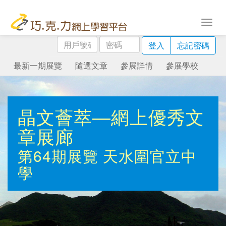
用
密
登入
忘記密碼
戶
碼
號
最新一期展覽
隨選文章
參展詳情
參展學校
碼
晶文薈萃—網上優秀文
章展廊
第64期展覽
天水圍官立中
學