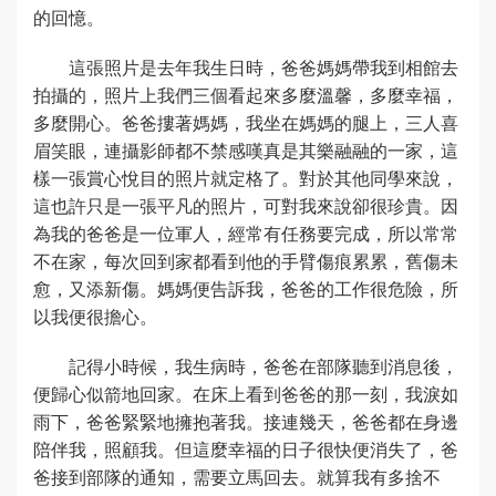
的回憶。
這張照片是去年我生日時，爸爸媽媽帶我到相館去
拍攝的，照片上我們三個看起來多麼溫馨，多麼幸福，
多麼開心。爸爸摟著媽媽，我坐在媽媽的腿上，三人喜
眉笑眼，連攝影師都不禁感嘆真是其樂融融的一家，這
樣一張賞心悅目的照片就定格了。對於其他同學來說，
這也許只是一張平凡的照片，可對我來說卻很珍貴。因
為我的爸爸是一位軍人，經常有任務要完成，所以常常
不在家，每次回到家都看到他的手臂傷痕累累，舊傷未
愈，又添新傷。媽媽便告訴我，爸爸的工作很危險，所
以我便很擔心。
記得小時候，我生病時，爸爸在部隊聽到消息後，
便歸心似箭地回家。在床上看到爸爸的那一刻，我淚如
雨下，爸爸緊緊地擁抱著我。接連幾天，爸爸都在身邊
陪伴我，照顧我。但這麼幸福的日子很快便消失了，爸
爸接到部隊的通知，需要立馬回去。就算我有多捨不