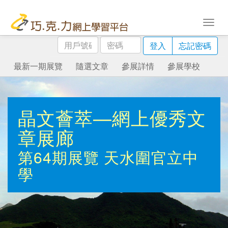
用
密
登入
忘記密碼
戶
碼
號
最新一期展覽
隨選文章
參展詳情
參展學校
碼
晶文薈萃—網上優秀文
章展廊
第64期展覽
天水圍官立中
學