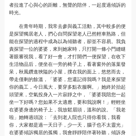
者拉進了心與心的距離，無聲的陪伴，一起度過傾訴的
時光。
在青年時期，我常去參與義工活動，其中較多的便
是探望獨居老人，捫心自問探望老人已然輕車熟路，但
能在探望的過程中成為以為傾聽者，卻並不容易。我負
責探望一位的婆婆，來到她家時，只打開一條小門縫瞇
著眼審視我，看了好一會，才打開們一便探望，在收下
生活物品后，便坐在一旁的椅子上，看著窗外的落葉發
呆，秋風鑽進狹隘的小屋，撲在我的面上，悠悠而去，
帶走僅剩的餘溫，「婆婆，您還記得我嗎？我是來探望
你的義工，今日風大，要穿多點衣服啊。」她終於抬起
頭望來，空氣投身入一片寂靜之中，「婆婆我陪您一起
坐一下好嗎？您如果不太適應，要和我說啊！」輕輕坐
在婆婆身邊的椅子上，我放鬆眉頭，溫和的說。「我老
啦」她轉過頭說：「去到老人院也只得你看我，我看
你，大家都是過一天日子，少一天，腦子也不太靈光」
在婆婆傾訴獨居的孤獨，我會靜靜陪伴著聆聽，傾訴身