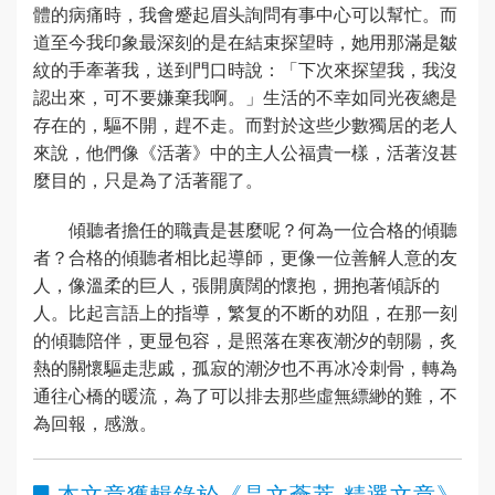
體的病痛時，我會蹙起眉头詢問有事中心可以幫忙。而
道至今我印象最深刻的是在結束探望時，她用那滿是皺
紋的手牽著我，送到門口時說：「下次來探望我，我沒
認出來，可不要嫌棄我啊。」生活的不幸如同光夜總是
存在的，驅不開，趕不走。而對於这些少數獨居的老人
來說，他們像《活著》中的主人公福貴一樣，活著沒甚
麼目的，只是為了活著罷了。
傾聽者擔任的職責是甚麼呢？何為一位合格的傾聽
者？合格的傾聽者相比起導師，更像一位善解人意的友
人，像溫柔的巨人，張開廣闊的懷抱，拥抱著傾訴的
人。比起言語上的指導，繁复的不断的劝阻，在那一刻
的傾聽陪伴，更显包容，是照落在寒夜潮汐的朝陽，炙
熱的關懷驅走悲戚，孤寂的潮汐也不再冰冷刺骨，轉為
通往心橋的暖流，為了可以排去那些虛無縹緲的難，不
為回報，感激。
本文章獲輯錄於
《晶文薈萃 精選文章》