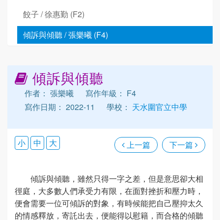
餃子 / 徐惠勤 (F2)
傾訴與傾聽 / 張樂曦 (F4)
傾訴與傾聽
作者： 張樂曦
寫作年級： F4
寫作日期： 2022-11
學校：
天水圍官立中學
小
中
大
上一篇
下一篇
傾訴與傾聽，雖然只得一字之差，但是意思卻大相
徑庭，大多數人們承受力有限，在面對挫折和壓力時，
便會需要一位可傾訴的對象，有時候能把自己壓抑太久
的情感釋放，寄託出去，便能得以慰籍，而合格的傾聽