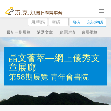
用
密
登入
忘記密碼
戶
碼
號
最新一期展覽
隨選文章
參展詳情
參展學校
碼
晶文薈萃—網上優秀文
章展廊
第58期展覽
青年會書院