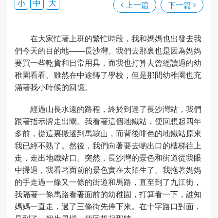
小
中
大
上一篇
下一篇
在大家忙著上班的繁忙時段，我和媽媽也出發去我
們今天的目的地——長沙灣。我們去那裏也是因為媽媽
要買一些乾貨和日常用具，而我也打算去曾經讀過的幼
稚園看看。雖然在中途轉了學校，但是那間幼稚園也充
滿著我小時候的回憶。
經過山長水遠的路程，終於到達了長沙灣站，我們
跟著指示牌走出閘。我看著這個地鐵站，便回想起四年
多前，從這裏搬遷到馬鞍山，而背後啡色的地鐵站原來
我已經不熟了。然後，我們向著要去啲出口的樓梯往上
走，走出地鐵站口。突然，長沙灣的景色和街道從我眼
中掃過，我看著面前的景色實在太陌生了。我拖著媽媽
的手走過一條又一條的街道和馬路，直至到了九江街，
我隔著一條馬路看著面前的幼稚園，打算看一下，誰知
媽媽一直走，過了三條街先停下來。在十字路口對面，