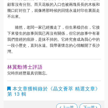
顧客沒有分別。而天花板的入口也被兩塊長長的木板和
幾口釘封住了，就像將那時候的回憶永遠封印在裏面走
不出來。
雖然，老闆一家已經搬走了，但生果檔仍在，它接
下來發生的故事與我已再沒有關係，但它的故事中有著
我們曾經的痕跡，是抹不掉的。它終究會成為我心中的
一段小歷史，直到永遠。我帶著懷念的心情離開了長沙
灣。
林翼勳博士評語
兒時所經歷最真切難忘。
本文章獲輯錄於
《晶文薈萃 精選文章》
第 13 輯
上一篇
下一篇