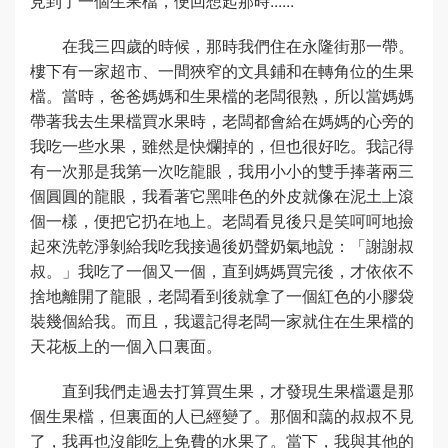
見到了一個生果檔，便回想起那時......
在我三四歲的時候，那時我們住在永隆街那一帶。
樓下有一家超市、一間狹窄的文具鋪和在轉角位的生果
檔。當時，爸爸媽媽和生果檔的老闆很熟，所以當媽媽
帶著我去生果檔買水果時，老闆都會給在媽媽的心旁的
我吃一些水果，雖然是快爛掉的，但也很好吃。我記得
有一次那是我第一次吃龍眼，我用小小的雙手捧著兩三
個圓圓的龍眼，我看著它黑啡色的外皮就像在泥土上滾
個一樣，便把它扔在地上。老闆看見後只是笑呵呵地撿
起來洗乾淨剝給我吃我接過後奶聲奶氣地說：「謝謝叔
叔。」我吃了一個又一個，直到媽媽買完後，才依依不
捨地離開了龍眼，老闆看到後就拿了一個紅色的小膠袋
裝幾個給我。而且，我還記得老闆一家就住在生果檔的
天花板上的一個入口裏面。
直到我們走過去打算買生果，才發現生果檔還是那
個生果檔，但裏面的人已經變了。那個和藹的叔叔不見
了，我再也沒能吃上免費的水果了。當下，我與其他的