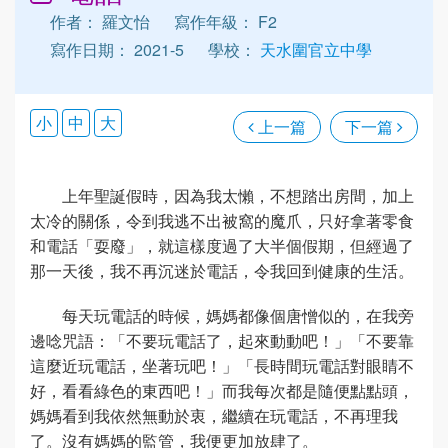
作者： 羅文怡
寫作年級： F2
寫作日期： 2021-5
學校：
天水圍官立中學
小
中
大
上一篇
下一篇
上年聖誕假時，因為我太懶，不想踏出房間，加上
太冷的關係，令到我逃不出被窩的魔爪，只好拿著零食
和電話「耍廢」，就這樣度過了大半個假期，但經過了
那一天後，我不再沉迷於電話，令我回到健康的生活。
每天玩電話的時候，媽媽都像個唐憎似的，在我旁
邊唸咒語：「不要玩電話了，起來動動吧！」「不要靠
這麼近玩電話，坐著玩吧！」「長時間玩電話對眼睛不
好，看看綠色的東西吧！」而我每次都是隨便點點頭，
媽媽看到我依然無動於衷，繼續在玩電話，不再理我
了。沒有媽媽的監管，我便更加放肆了。