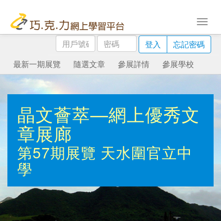
用
密
登入
忘記密碼
戶
碼
號
最新一期展覽
隨選文章
參展詳情
參展學校
碼
晶文薈萃—網上優秀文
章展廊
第57期展覽
天水圍官立中
學