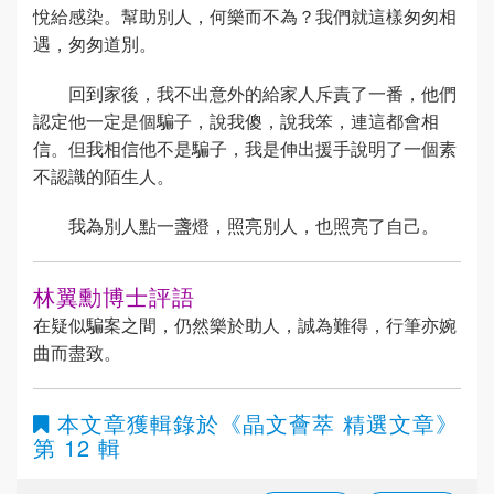
悅給感染。幫助別人，何樂而不為？我們就這樣匆匆相
遇，匆匆道別。
回到家後，我不出意外的給家人斥責了一番，他們
認定他一定是個騙子，說我傻，說我笨，連這都會相
信。但我相信他不是騙子，我是伸出援手說明了一個素
不認識的陌生人。
我為別人點一盞燈，照亮別人，也照亮了自己。
林翼勳博士評語
在疑似騙案之間，仍然樂於助人，誠為難得，行筆亦婉
曲而盡致。
本文章獲輯錄於
《晶文薈萃 精選文章》
第 12 輯