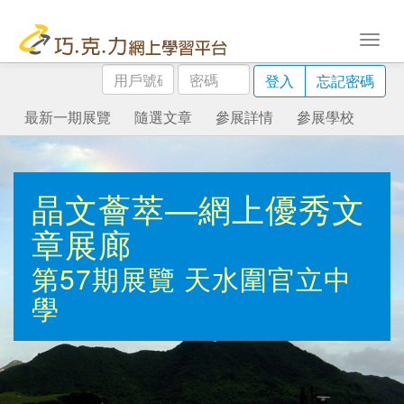
用
密
登入
忘記密碼
戶
碼
號
最新一期展覽
隨選文章
參展詳情
參展學校
碼
晶文薈萃—網上優秀文
章展廊
第57期展覽
天水圍官立中
學