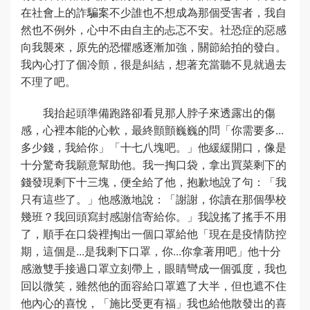
在社會上的詐騙案不少誰也不想成為那個受害者，我自
然也不例外，心中不由自主的忐忑不安。社恐症的惡感
向我襲來，原先的恐懼感逐漸加強，關節給拍的發白。
我內心打了個冷顫，很是糾結，想著充當聽不見就過去
不理了吧。
我抬起頭準備跑路卻看見那人脖子來透露出的傷
感，心裡本能的心軟，最終顫顫巍巍的問「你需要多...
多少錢，我給你」「十七八塊吧。」他緩緩開口，像是
十分驚奇我願意幫助他。我一掏口袋，拿出買菜剩下的
錢發現剩下十三塊，便全給了他，抱歉地說了句：「我
只有這些了。」他感激地說：「謝謝，你讀在那個學校
幾班？我回頭寫封感謝信寄給你。」我說搖了搖手不用
了，順手在口袋裡掏出一個口罩給他「現在是疫情防控
期，這個是...是我剩下口罩，你...你拿著用吧」他十分
感激雙手接過口罩立刻帶上，眼睛彎成一個弧度，我也
回以微笑，雖然他的面容給口罩遮了大半，但也遮不住
他內心的喜悅，「施比受更有福」我也給他散發出的喜