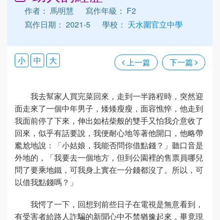
作者： 馬明慧
寫作年級： F2
寫作日期： 2021-5
學校：
天水圍官立中學
小
中
大
上一篇
下一篇
我去幫家人買完菜回來，走到一半路程時，突然迎
面走來了一個中年男子，矮矮瘦瘦，面容憔悴，他走到
我面前停了下來，伸出如枯柴般的雙手又怕我介意收了
回來，似乎有話要說，我便耐心地等著他開口，他略帶
尷尬地說：「小姑娘，我能否問你借點錢？」聽口音是
外地的，「我要去一個地方，但到公園裡的售票員哪兒
問了要乘地鐵，可我身上實在一分錢都沒了。所以，可
以借我點錢嗎？」
我愕了一下，回想到前些日子在電視是無意看到，
有受害者給路人詐騙的新聞心中不禁猶豫起來，畢竟現