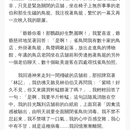
非，只見是緊急關閉的店舖，坐在椅子上無所事事的老
伯和那生生鏽的鳥籠。我注視著鳥籠，繁忙的一幕又再
一次映入我的眼簾。
「爺爺你看！那鸚鵡好生艷麗啊！」我驚喜道，爺
爺慈祥地笑著回答：「是啊！」雀鳥間我有數十家的鳥
店，外掛著鳥籠，鳥聲啁啾起落，放出走進鳥的博物
館，年邁的鳥店老闆坐在店舖前和旁邊抱著鳥籠的另外
一個老伯聊天，數十個歐美遊客在四處尋找雀鳥拍照。
我回過神來走到一間殘破的店舖前，那招牌寫著
「林記」，我彷彿又聽見林伯伯又再問我：「紫晴！好
久不見，你又來購買蚱蜢餵著了嗎？」，我輕輕回答了
一句：「是啊，我要半斤蚱蜢」這句話隨風消散在空
中。我的目光飄到店舖前的白紙前，上面寫著「因禽流
感被驗出，由明天就要全面關閉雀鳥街消毒。我不禁不
忿起來，我不禁嘆了一口氣，我的心中百感交雜，我心
中有不甘，就是這種病毒……我回憶漸漸離開。