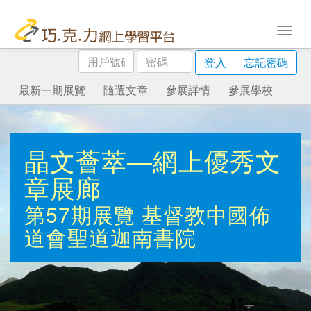
用
密
登入
忘記密碼
戶
碼
號
最新一期展覽
隨選文章
參展詳情
參展學校
碼
晶文薈萃—網上優秀文
章展廊
第57期展覽
基督教中國佈
道會聖道迦南書院