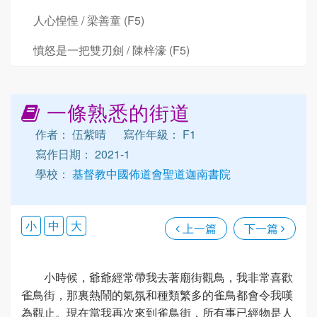
人心惶惶 / 梁善童 (F5)
憤怒是一把雙刃劍 / 陳梓濠 (F5)
一條熟悉的街道
作者： 伍紫晴
寫作年級： F1
寫作日期： 2021-1
學校：
基督教中國佈道會聖道迦南書院
小
中
大
上一篇
下一篇
小時候，爺爺經常帶我去著廟街觀鳥，我非常喜歡
雀鳥街，那裏熱鬧的氣氛和種類繁多的雀鳥都會令我嘆
為觀止。現在當我再次來到雀鳥街，所有事已經物是人