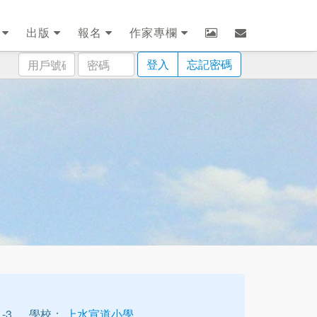
劃
出版
報名
作家專欄
用
密
登入
忘記密碼
戶
碼
號
碼
-3
學校：
上水宣道小學