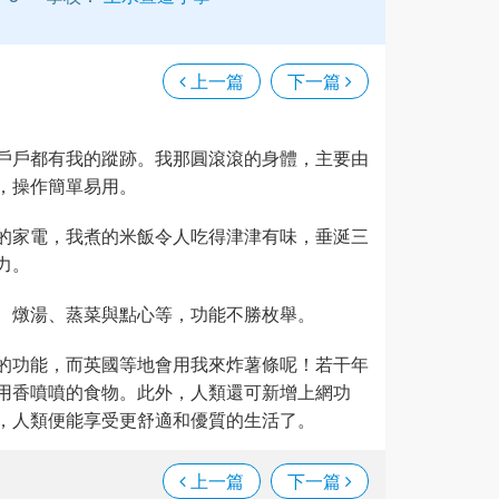
上一篇
下一篇
戶戶都有我的蹤跡。我那圓滾滾的身體，主要由
，操作簡單易用。
的家電，我煮的米飯令人吃得津津有味，垂涎三
力。
、燉湯、蒸菜與點心等，功能不勝枚舉。
的功能，而英國等地會用我來炸薯條呢！若干年
用香噴噴的食物。此外，人類還可新增上網功
，人類便能享受更舒適和優質的生活了。
上一篇
下一篇