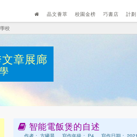
晶文薈萃
校園金榜
巧書店
計
學校
秀文章展廊
學
智能電飯煲的自述
作者： 方曦晨
寫作年級： P4
寫作日期： 2021