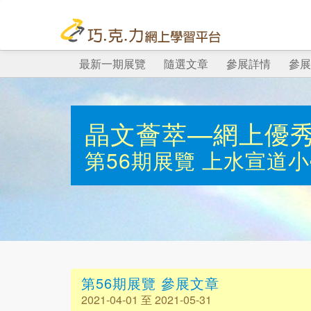
最新一期展覽
隨選文章
參展詳情
參展
晶文薈萃—網上優
第56期展覽
上水宣道小
第56期展覽 參展文章
2021-04-01 至 2021-05-31