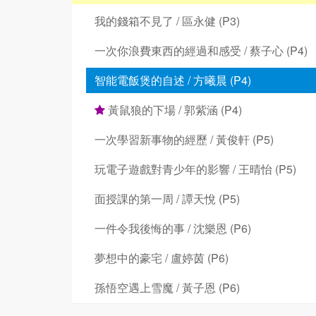
我的錢箱不見了 / 區永健 (P3)
一次你浪費東西的經過和感受 / 蔡子心 (P4)
智能電飯煲的自述 / 方曦晨 (P4)
黃鼠狼的下場 / 郭紫涵 (P4)
一次學習新事物的經歷 / 黃俊軒 (P5)
玩電子遊戲對青少年的影響 / 王晴怡 (P5)
面授課的第一周 / 譚天悅 (P5)
一件令我後悔的事 / 沈樂恩 (P6)
夢想中的豪宅 / 盧婷茵 (P6)
孫悟空遇上雪魔 / 黃子恩 (P6)