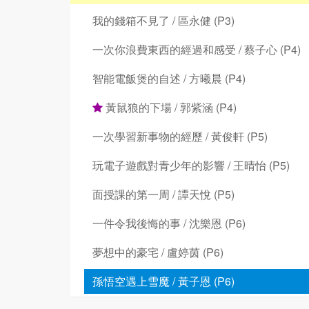
我的錢箱不見了 / 區永健 (P3)
一次你浪費東西的經過和感受 / 蔡子心 (P4)
智能電飯煲的自述 / 方曦晨 (P4)
黃鼠狼的下場 / 郭紫涵 (P4)
一次學習新事物的經歷 / 黃俊軒 (P5)
玩電子遊戲對青少年的影響 / 王晴怡 (P5)
面授課的第一周 / 譚天悅 (P5)
一件令我後悔的事 / 沈樂恩 (P6)
夢想中的豪宅 / 盧婷茵 (P6)
孫悟空遇上雪魔 / 黃子恩 (P6)