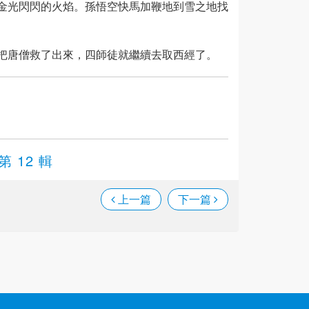
金光閃閃的火焰。孫悟空快馬加鞭地到雪之地找
把唐僧救了出來，四師徒就繼續去取西經了。
第 12 輯
上一篇
下一篇