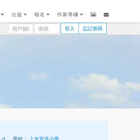
劃
出版
報名
作家專欄
用
密
登入
忘記密碼
戶
碼
號
碼
-3
學校：
上水宣道小學