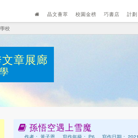
晶文薈萃
校園金榜
巧書店
計
學校
秀文章展廊
學
孫悟空遇上雪魔
作者： 黃子恩
寫作年級： P6
寫作日期： 2021