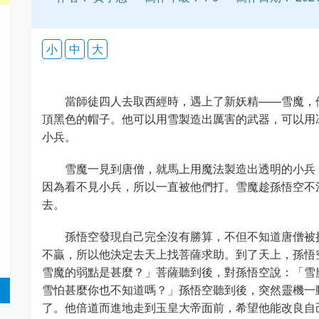
小
中
大
當師徒四人去取西經時，遇上了新妖精——雪魔，
頂黑色的帽子。他可以用雪製造出厲害的武器，可以用
小兵。
雪魔一見到唐僧，就馬上用魔法製造出透明的小兵
因為看不見小兵，所以一直被他們打。雪魔趁孫悟空不
去。
孫悟空發現自己完全沒有勝算，不但不知道唐僧被
不贏，所以他決定去天上找菩薩求助。到了天上，孫悟
雪魔的弱點是甚麼？」菩薩聽到後，對孫悟空說：「雪
雪怕甚麼你也不知道嗎？」孫悟空聽到後，突然靈機一
了。他倍道而進地走到玉皇大帝面前，希望他能改良自