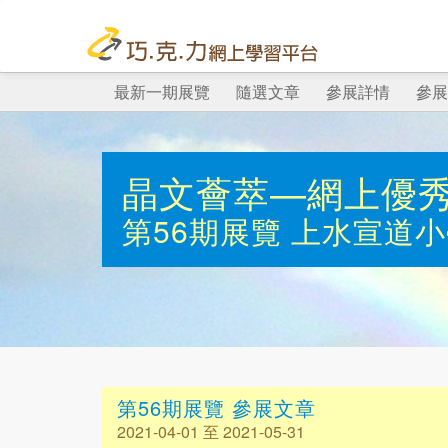
最新一期展覽
隨選文章
參展詳情
參展
晶文薈萃—網上優
第56期展覽
上水宣道小
第56期展覽 參展文章
2021-04-01 至 2021-05-31