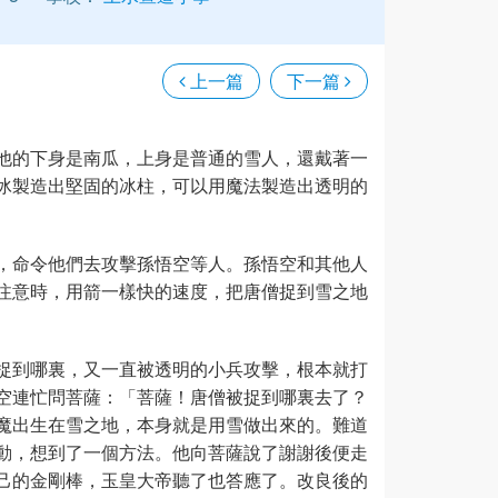
上一篇
下一篇
他的下身是南瓜，上身是普通的雪人，還戴著一
冰製造出堅固的冰柱，可以用魔法製造出透明的
，命令他們去攻擊孫悟空等人。孫悟空和其他人
注意時，用箭一樣快的速度，把唐僧捉到雪之地
捉到哪裏，又一直被透明的小兵攻擊，根本就打
空連忙問菩薩：「菩薩！唐僧被捉到哪裏去了？
魔出生在雪之地，本身就是用雪做出來的。難道
動，想到了一個方法。他向菩薩說了謝謝後便走
己的金剛棒，玉皇大帝聽了也答應了。改良後的