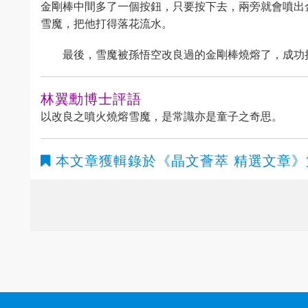
金剛棒中間多了一個按鈕，只要按下去，兩旁就會噴出
雪魔，把他打得落花流水。
最後，雪魔被孫悟空改良過的金剛棒燒熔了，成功
林翼勳博士評語
以改良之噴火燒熔雪魔，是常識亦是童子之奇思。
本文章獲輯錄於
《晶文薈萃 精選文章》