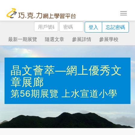
用
密
登入
忘記密碼
戶
碼
號
最新一期展覽
隨選文章
參展詳情
參展學校
碼
晶文薈萃—網上優秀文
章展廊
第56期展覽
上水宣道小學