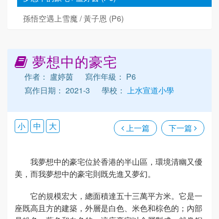
孫悟空遇上雪魔 / 黃子恩 (P6)
夢想中的豪宅
作者： 盧婷茵
寫作年級： P6
寫作日期： 2021-3
學校：
上水宣道小學
小
中
大
上一篇
下一篇
我夢想中的豪宅位於香港的半山區，環境清幽又優
美，而我夢想中的豪宅則既先進又夢幻。
它的規模宏大，總面積達五十三萬平方米。它是一
座既高且方的建築，外層是白色、米色和棕色的；內部