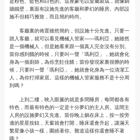
是粉色、藍色和白色的。這座豪宅以金屬製成，就像銅
牆鐵壁，裏面有設施先進的客廳和夢幻的睡房。內部設
施不但精巧雅致，而且簡約時尚。
客廳裏的佈置雖然簡約，但設施十分先進。只要一
踏入客廳，就可以看見機械人管家——瑪利亞，她雖然
是一個機械人，但是她看來跟一個真人完全沒有分別。
當你感到餓的時候，只要叫一聲「瑪利亞」，她就會化
身為一個廚師，為你烹飪佳餚；當你發現家裏很髒的時
候，只要叫一聲「瑪利亞」，她就會化身為一位清潔工
人，為你打掃家居。這樣的機械人管家服務不是十分周
到嗎？
上到二樓，映入眼簾的就是多間睡房，每間都各有
特色，而最有特色的一定是十分夢幻的主人房。這間主
人房的設施夢幻又先進。當你晚上躺在床上，按一按旁
邊的星星按鈕，天窗就會打開，睡床還會升起，讓滿天
繁星像小孩一樣，圍繞著你。難道這樣你還會睡不著
嗎？