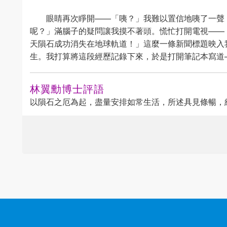
眼睛再次睜開——「咦？」我難以置信地咦了一聲
呢？」滿腦子的疑問讓我摸不著頭。慌忙打開電視——
天隕石成功消失在地球軌道！」這麼一條新聞標題映入
生。我打算將這段經歷記錄下來，於是打開筆記本寫道
林翼勳博士評語
以隕石之厄為起，盡量安排如常生活，所述具見條暢，