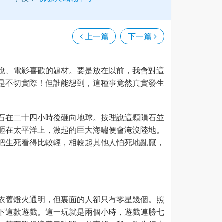
上一篇
下一篇
說、電影喜歡的題材。要是放在以前，我會對這
是不切實際！但誰能想到，這種事竟然真實發生
石在二十四小時後砸向地球。按理說這顆隕石並
砸在太平洋上，激起的巨大海嘯便會淹沒陸地。
把生死看得比較輕，相較起其他人怕死地亂竄，
依舊燈火通明，但裏面的人卻只有零星幾個。照
下這款遊戲。這一玩就是兩個小時，遊戲連勝七