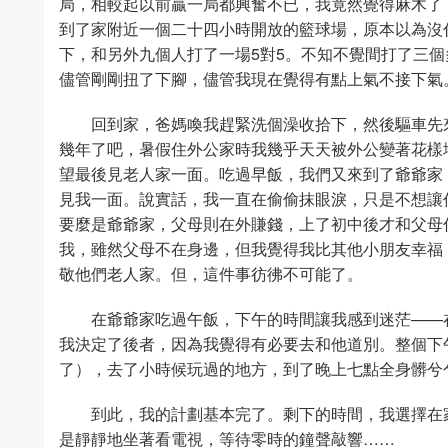
局，相較起以前贏一局都興奮不已，我竟然覺得麻木了
到了家附近一個二十四小時開放的籃球場，原本以為沒
下，和另外九個人打了一場5對5。不知不覺間打了三
儘管剛剛扭了下腳，儘管我現在覺得有點上氣不接下氣
回到家，爸媽喚我趕緊洗個澡收拾下，然後驅車先
幾年了吧，暑假住外公家時我幾乎天天被外公變著花樣
望最後見老人家一面。吃過早飯，我們又來到了爺爺家
見我一面。說實話，我一直在偷偷抹眼淚，只是不想讓
要麼是爺爺家，父母則在外賺錢，上了初中後才和父母
我，雖然父母不在身邊，但我覺得我比其他小朋友幸福
敬他們老人家。但，這件事彷彿不可能了。
在爺爺家吃過午飯，下午的時間讓我感到迷茫——
我決定了後者，因為我覺得有必要去和他道別。整個下
了），去了小時候玩過的地方，到了晚上七點全身髒兮
到此，我的計劃基本完了。剩下的時間，我選擇在
是靜靜地坐著看電視，等待零時的鐘聲敲響……