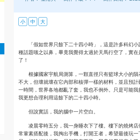
小
中
大
「假如世界只餘下二十四小時」，這是許多科幻小
種話題嗤之以鼻，畢竟我覺得太過於天馬行空了，實在
了！
根據國家宇航局測算，一顆直徑只有籃球大小的隕
不大，但壞就壞在它內部和核彈一樣的材料，並且預計
一時間，世界各地都亂了套，我也不例外。只是可能我
我更想合理利用這餘下的二十四小時。
但說實話，我的腦中一片空白。
凌晨零時五分，我一身睡衣下了樓。樓下的燒烤店
常葷素搭配後，我掏出手機，打開王者，希望最後玩一