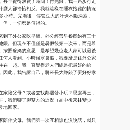
，甚至覺得浪費了時間！付完錢，我一路步行走
什麼人卻恰恰相反。我就這樣在睡衣拖鞋的情況
個多小時。完場後，儘管豆大的汗珠不斷淌落，
。但，一切都是值得的。
來到了外公家吃早飯。外公經營早餐攤約有三十
地餵。但現在不僅僅是暑假後第一次來，而是希
，按照爸媽的意思，是希望幾位老人家可以最後
任何人看到。小時候寒暑假，我要麼是住外公家
住在一起。我一直覺得老人們總是把最好的給
，因此，我告訴自己，將來長大賺錢了要好好孝
在家陪父母？或者去找鄰居發小玩？思慮再三，
午，我們聊了聊雙方的近況（高中後來往變少
兮地回家。
家陪伴父母。我們第一次互相誰也沒說話，就只