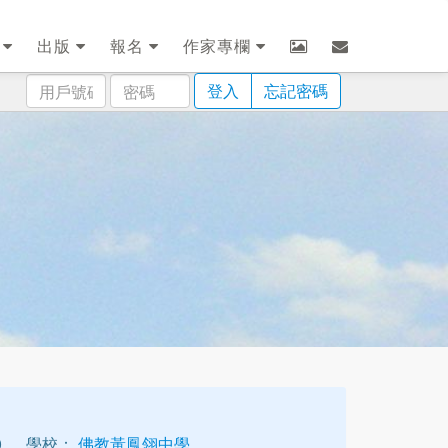
劃
出版
報名
作家專欄
用
密
登入
忘記密碼
戶
碼
號
碼
0
學校：
佛教黃鳳翎中學