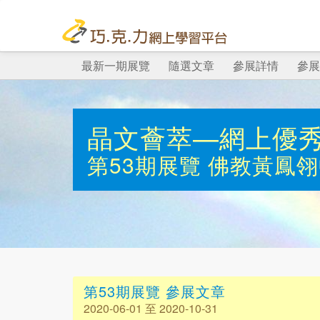
最新一期展覽
隨選文章
參展詳情
參展
晶文薈萃—網上優
第53期展覽
佛教黃鳳翎
第53期展覽 參展文章
2020-06-01 至 2020-10-31