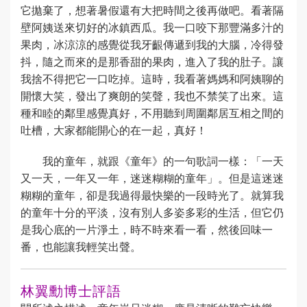
它拋棄了，想著暑假還有大把時間之後再做吧。看著隔
壁阿姨送來切好的冰鎮西瓜。我一口咬下那豐滿多汁的
果肉，冰涼涼的感覺從我牙齦傳遞到我的大腦，冷得發
抖，隨之而來的是那香甜的果肉，進入了我的肚子。讓
我捨不得把它一口吃掉。這時，我看著媽媽和阿姨聊的
開懷大笑，發出了爽朗的笑聲，我也不禁笑了出來。這
種和睦的鄰里感覺真好，不用聽到周圍鄰居互相之間的
吐槽，大家都能開心的在一起，真好！
我的童年，就跟《童年》的一句歌詞一樣：「一天
又一天，一年又一年，迷迷糊糊的童年」。但是這迷迷
糊糊的童年，卻是我過得最快樂的一段時光了。就算我
的童年十分的平淡，沒有別人多姿多彩的生活，但它仍
是我心底的一片淨土，時不時來看一看，然後回味一
番，也能讓我輕笑出聲。
林翼勳博士評語