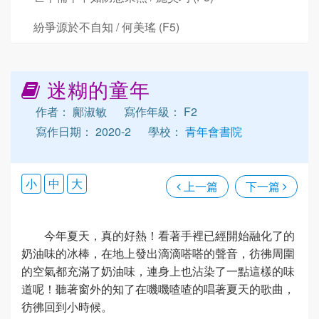
紛爭源於不自知 / 何美瑤 (F5)
迷糊的童年
作者： 鄺淑敏
寫作年級： F2
寫作日期： 2020-2
學校：
青年會書院
小
中
大
上一篇
下一篇
今年夏天，真的好熱！看著手裡已經開始融化了的
奶油味的冰棒，在地上發出滴滴嗒嗒的聲音，彷彿周圍
的空氣都充滿了奶油味，連身上也沾染了一點這樣的味
道呢！聽著窗外的知了在嘰嘰喳喳的唱著夏天的歌曲，
彷彿回到小時候。