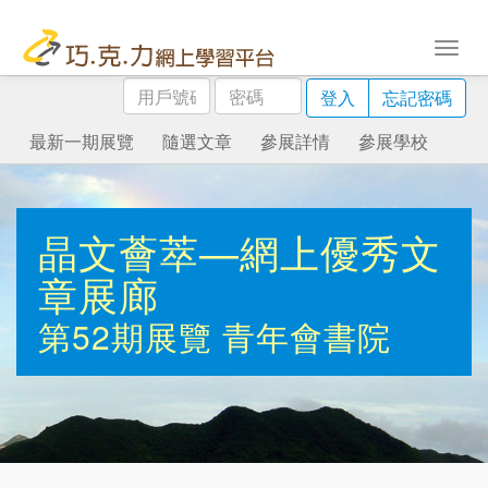
用
密
登入
忘記密碼
戶
碼
號
最新一期展覽
隨選文章
參展詳情
參展學校
碼
晶文薈萃—網上優秀文
章展廊
第52期展覽
青年會書院