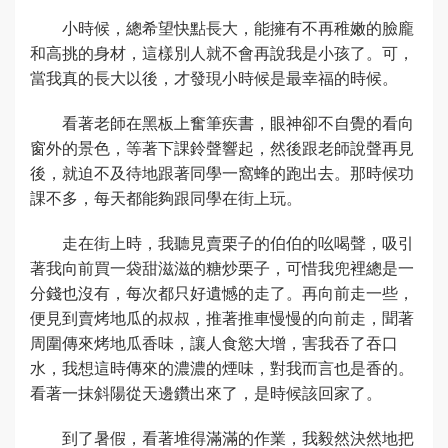
小時候，總希望快點長大，能擁有不再稚嫩的臉龐
和高挑的身材，這樣別人就不會再說我是小孩了。可，
當我真的長大以後，才發現小時候是最幸福的時候。
看著老師在黑板上奮筆疾書，眼神卻不自覺的看向
窗外的景色，等著下課鈴聲響起，然後跟老師說聲再見
後，就迫不及待地跟著同學一窩蜂的跑出去。那時候功
課不多，每天都能夠跟同學在街上玩。
走在街上時，我聽見賣栗子的伯伯的吆喝聲，吸引
著我向前買一袋甜滋滋的糖炒栗子，可惜我兜裡總是一
分錢也沒有，每次都只好遺憾的走了。再向前走一些，
便見到賣烤地瓜的叔叔，推著推車慢慢的向前走，聞著
周圍傳來烤地瓜香味，讓人食慾大增，害我吞了吞口
水，我想這時傳來的濃濃的煙味，對我而言也是香的。
看著一抹斜陽從天邊鑽出來了，是時候該回家了。
到了暑假，看著堆得滿滿的作業，我毅然決然地把